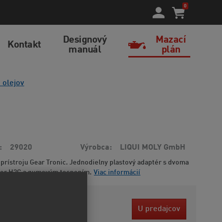
0
Designový
Mazací
Kontakt
manuál
plán
 olejov
29020
Výrobca
LIQUI MOLY GmbH
 prístroju Gear Tronic. Jednodielny plastový adaptér s dvoma
ker H2C a gumovým tesnením.
Viac informácií
 EUR
U predajcov
ez DPH