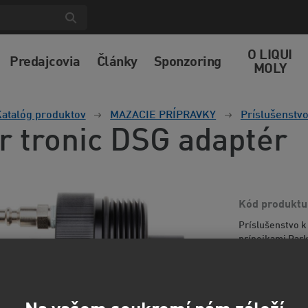
O LIQUI
Predajcovia
Články
Sponzoring
MOLY
atalóg produktov
MAZACIE PRÍPRAVKY
Príslušenstvo
r tronic DSG adaptér
Kód produktu
Príslušenstvo k
prípojkami Par
157
130 EUR
b