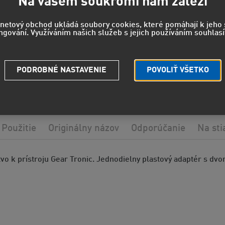
Na vašem soukromí nám záleží
rnetový obchod ukládá soubory cookies, které pomáhají k jeh
ngování. Využíváním našich služeb s jejich používáním souhlasí
Strážny pe
Potrebuje
PODROBNÉ NASTAVENIE
POVOLIŤ VŠETKO
Použitie
Originálny názov
Odporúčanie
Na sti
tvo k prístroju Gear Tronic. Jednodielny plastový adaptér s 