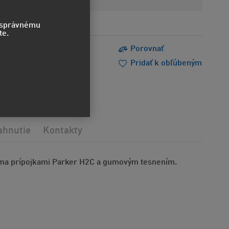
o správnému
te.
s
Tlačiť
Porovnať
m poradiť
Doporučiť
Pridať k obľúbeným
ahnutie
Kontakty
dvoma prípojkami Parker H2C a gumovým tesnením.