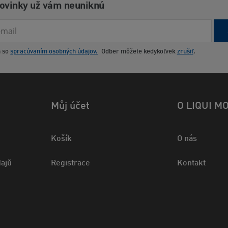
novinky už vám neuniknú
m so
spracúvaním osobných údajov.
Odber môžete kedykoľvek
zrušiť
.
Můj účet
O LIQUI M
Košík
O nás
ajů
Registrace
Kontakt