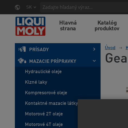
SK
Hlavná
Katalóg
strana
produktov
Úvod
K
PRÍSADY
Gea
MAZACIE PRÍPRAVKY
Hydraulické oleje
Klzné laky
Kompresorové oleje
Kontaktné mazacie látky
Motorové 2T oleje
Motorové 4T oleje