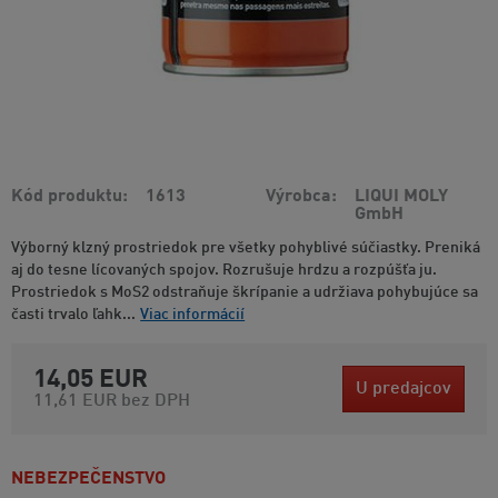
Kód produktu
1613
Výrobca
LIQUI MOLY
GmbH
Výborný klzný prostriedok pre všetky pohyblivé súčiastky. Preniká
aj do tesne lícovaných spojov. Rozrušuje hrdzu a rozpúšťa ju.
Prostriedok s MoS2 odstraňuje škrípanie a udržiava pohybujúce sa
časti trvalo ľahk...
Viac informácií
14,05 EUR
U predajcov
11,61 EUR
bez DPH
NEBEZPEČENSTVO