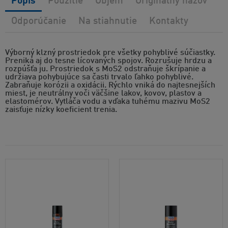
Popis
Použitie
Objem
Originálny názov
Odporúčanie
Na stiahnutie
Kontakty
Výborný klzný prostriedok pre všetky pohyblivé súčiastky.
Preniká aj do tesne lícovaných spojov. Rozrušuje hrdzu a
rozpúšťa ju. Prostriedok s MoS2 odstraňuje škrípanie a
udržiava pohybujúce sa časti trvalo ľahko pohyblivé.
Zabraňuje korózii a oxidácii. Rýchlo vniká do najtesnejších
miest, je neutrálny voči väčšine lakov, kovov, plastov a
elastomérov. Vytláča vodu a vďaka tuhému mazivu MoS2
zaisťuje nízky koeficient trenia.