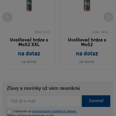
Kód:
1613
Kód:
1614
Uvoľňovač hrdze s
Uvoľňovač hrdze s
MoS2 XXL
MoS2
na dotaz
na dotaz
na dotaz
na dotaz
Zľavy a novinky už vám neuniknú
Zasielať
Súhlasím so
spracúvaním osobných údajov.
Odber môžete kedykoľvek
zrušiť
.