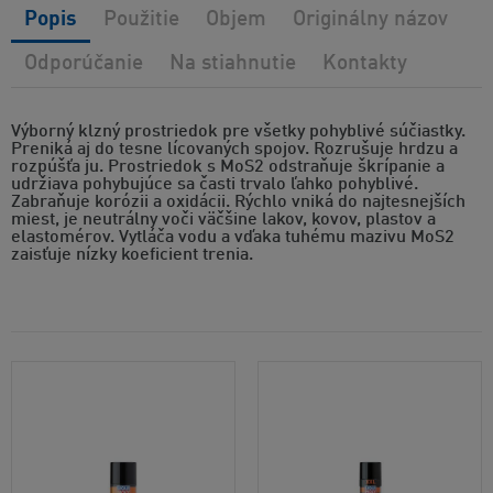
Popis
Použitie
Objem
Originálny názov
Odporúčanie
Na stiahnutie
Kontakty
Výborný klzný prostriedok pre všetky pohyblivé súčiastky.
Preniká aj do tesne lícovaných spojov. Rozrušuje hrdzu a
rozpúšťa ju. Prostriedok s MoS2 odstraňuje škrípanie a
udržiava pohybujúce sa časti trvalo ľahko pohyblivé.
Zabraňuje korózii a oxidácii. Rýchlo vniká do najtesnejších
miest, je neutrálny voči väčšine lakov, kovov, plastov a
elastomérov. Vytláča vodu a vďaka tuhému mazivu MoS2
zaisťuje nízky koeficient trenia.