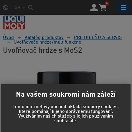
0
SK
Úvod
Katalóg produktov
PRE DIELŇU A SERVIS
Uvoľňovače hrdze/multifunkčné
Uvoľňovač hrdze s MoS2
Na vašem soukromí nám záleží
Tento internetový obchod ukládá soubory cookies,
které pomáhají k jeho správnému fungování.
Využíváním našich služeb s jejich používáním
souhlasíte.