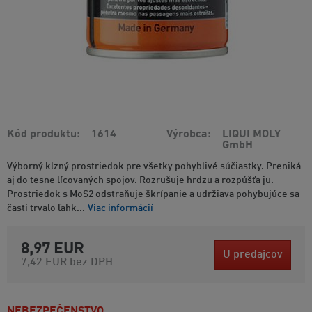
Kód produktu
1614
Výrobca
LIQUI MOLY
GmbH
Výborný klzný prostriedok pre všetky pohyblivé súčiastky. Preniká
aj do tesne lícovaných spojov. Rozrušuje hrdzu a rozpúšťa ju.
Prostriedok s MoS2 odstraňuje škrípanie a udržiava pohybujúce sa
časti trvalo ľahk...
Viac informácií
8,97 EUR
U predajcov
7,42 EUR
bez DPH
NEBEZPEČENSTVO