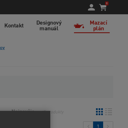
0
Designový
Mazací
Kontakt
manuál
plán
kov
o
Najnovšie
3
produkty
1