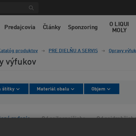
O LIQUI
Predajcovia
Články
Sponzoring
MOLY
atalóg produktov
PRE DIELŇU A SERVIS
Opravy výfu
y výfukov
 štítky
Materiál obalu
Objem
lené radenie
Od najlacnejšieho
Od najdrahšieh