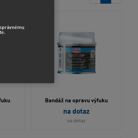
o správnému
te.
fuku
Bandáž na opravu výfuku
na dotaz
na dotaz