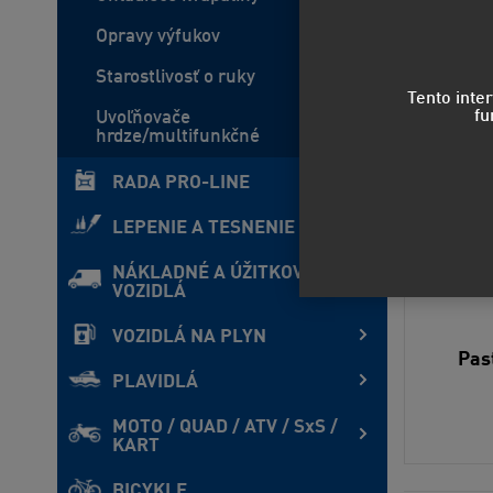
Opravy výfukov
Starostlivosť o ruky
Tento inte
fu
Uvoľňovače
hrdze/multifunkčné
RADA PRO-LINE
LEPENIE A TESNENIE
NÁKLADNÉ A ÚŽITKOVÉ
VOZIDLÁ
VOZIDLÁ NA PLYN
Pas
PLAVIDLÁ
MOTO / QUAD / ATV / SxS /
KART
BICYKLE