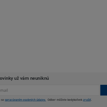
novinky už vám neuniknú
m so
spracúvaním osobných údajov.
Odber môžete kedykoľvek
zrušiť
.