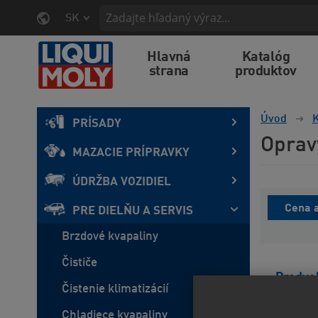
SK
Hlavná
Katalóg
strana
produktov
Úvod
K
PRÍSADY
Oprav
MAZACIE PRÍPRAVKY
ÚDRŽBA VOZIDIEL
Cena a
PRE DIELŇU A SERVIS
Brzdové kvapaliny
Čističe
Predvo
Čistenie klimatizácií
Chladiece kvapaliny