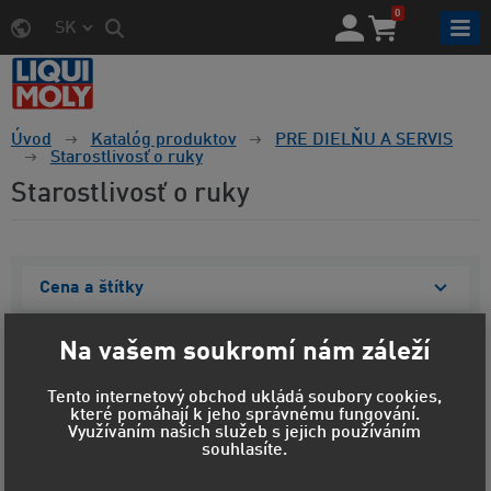
0
SK
Úvod
Katalóg produktov
PRE DIELŇU A SERVIS
Starostlivosť o ruky
Starostlivosť o ruky
Cena a štítky
Materiál obalu
Na vašem soukromí nám záleží
Objem
Tento internetový obchod ukládá soubory cookies,
které pomáhají k jeho správnému fungování.
Zobraziť vybrané
Využíváním našich služeb s jejich používáním
souhlasíte.