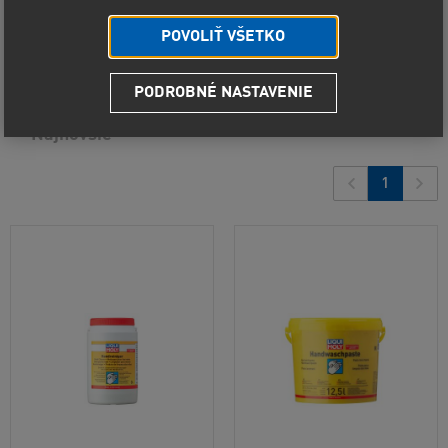
Predvolené radenie
POVOLIŤ VŠETKO
Od najlacnejšieho
11
produktov
PODROBNÉ NASTAVENIE
Od najdrahšieho
Najnovšie
1