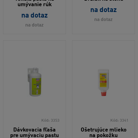
umývanie rúk
na dotaz
na dotaz
na dotaz
na dotaz
Kód:
3353
Kód:
3341
Dávkovacia fľaša
Ošetrujúce mlieko
pre umývaciu pastu
na pokožku