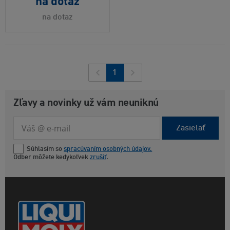
na dotaz
na dotaz
1
Zľavy a novinky už vám neuniknú
Zasielať
Súhlasím so
spracúvaním osobných údajov.
Odber môžete kedykoľvek
zrušiť
.