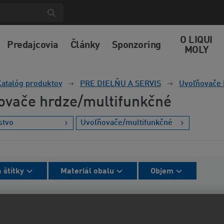
O LIQUI
Predajcovia
Články
Sponzoring
MOLY
atalóg produktov
PRE DIELŇU A SERVIS
Uvoľňovače 
ovače hrdze/multifunkčné
stvo
Uvoľňovače/multifunkčné
 štítky
Materiál obalu
Objem
lené radenie
Od najlacnejšieho
Od najdrahšieh