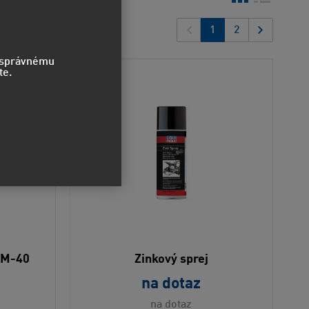
1
2
o správnému
te.
LM-40
Zinkový sprej
na dotaz
na dotaz