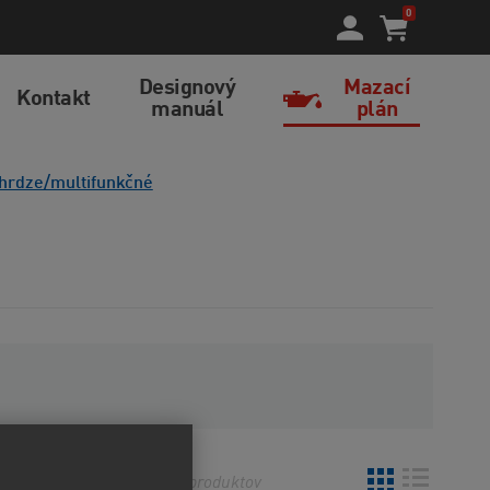
0
Designový
Mazací
Kontakt
manuál
plán
hrdze/multifunkčné
o
Najnovšie
33
produktov