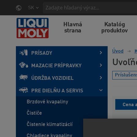
SK
Hlavná
Katalóg
strana
produktov
Úvod
K
PRÍSADY
Uvoľň
MAZACIE PRÍPRAVKY
Príslušen
ÚDRŽBA VOZIDIEL
PRE DIELŇU A SERVIS
Brzdové kvapaliny
Cena a
Čističe
Čistenie klimatizácií
Predvo
Chladiece kvapaliny