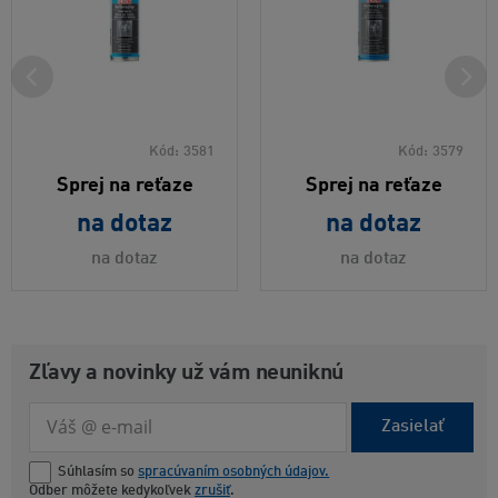
Kód:
3581
Kód:
3579
Sprej na reťaze
Sprej na reťaze
na dotaz
na dotaz
na dotaz
na dotaz
Zľavy a novinky už vám neuniknú
Zasielať
Súhlasím so
spracúvaním osobných údajov.
Odber môžete kedykoľvek
zrušiť
.