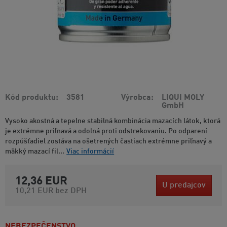
Kód produktu
3581
Výrobca
LIQUI MOLY
GmbH
Vysoko akostná a tepelne stabilná kombinácia mazacích látok, ktorá
je extrémne priľnavá a odolná proti odstrekovaniu. Po odparení
rozpúšťadiel zostáva na ošetrených častiach extrémne priľnavý a
mäkký mazací fil...
Viac informácií
12,36 EUR
U predajcov
10,21 EUR
bez DPH
NEBEZPEČENSTVO