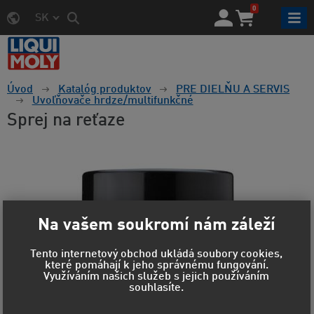
0
SK
Úvod
Katalóg produktov
PRE DIELŇU A SERVIS
Uvoľňovače hrdze/multifunkčné
Sprej na reťaze
Na vašem soukromí nám záleží
Tento internetový obchod ukládá soubory cookies,
které pomáhají k jeho správnému fungování.
Využíváním našich služeb s jejich používáním
souhlasíte.