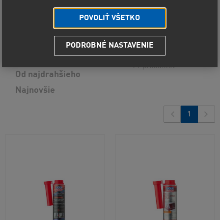
POVOLIŤ VŠETKO
Predvolené radenie
PODROBNÉ NASTAVENIE
Od najlacnejšieho
27
produktov
Od najdrahšieho
Najnovšie
1