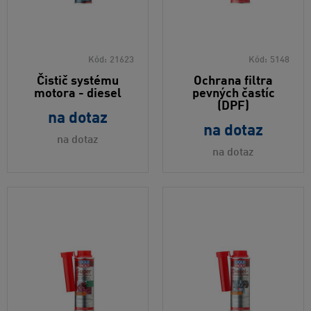
Kód:
21623
Kód:
5148
Čistič systému
Ochrana filtra
motora - diesel
pevných častíc
(DPF)
na dotaz
na dotaz
na dotaz
na dotaz