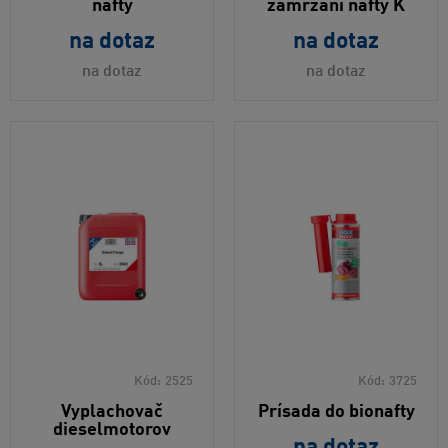
nafty
zamŕzaní nafty K
na dotaz
na dotaz
na dotaz
na dotaz
Kód:
2525
Kód:
3725
Vyplachovač
Prísada do bionafty
dieselmotorov
na dotaz