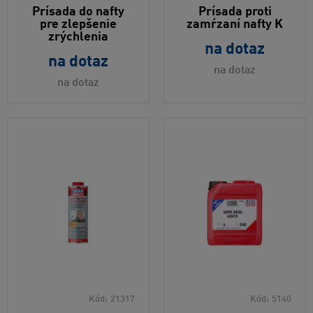
Prísada do nafty
Prísada proti
pre zlepšenie
zamŕzaní nafty K
zrýchlenia
na dotaz
na dotaz
na dotaz
na dotaz
Kód:
21317
Kód:
5140