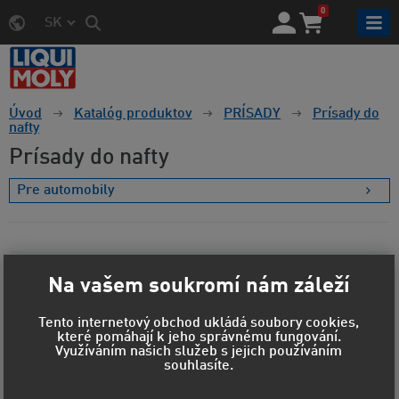
0
SK
Úvod
Katalóg produktov
PRÍSADY
Prísady do
nafty
Prísady do nafty
Pre automobily
Cena a štítky
Na vašem soukromí nám záleží
Materiál obalu
Tento internetový obchod ukládá soubory cookies,
které pomáhají k jeho správnému fungování.
Využíváním našich služeb s jejich používáním
Objem
souhlasíte.
Zobraziť vybrané