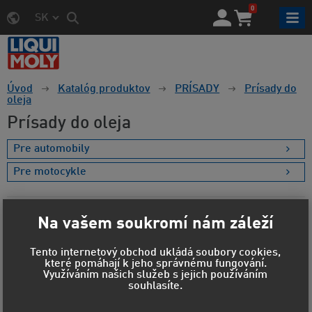
0
SK
Úvod
Katalóg produktov
PRÍSADY
Prísady do
oleja
Prísady do oleja
Pre automobily
Pre motocykle
Na vašem soukromí nám záleží
Cena a štítky
Tento internetový obchod ukládá soubory cookies,
které pomáhají k jeho správnému fungování.
Materiál obalu
Využíváním našich služeb s jejich používáním
souhlasíte.
Objem