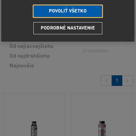
Zobraziť vybrané
POVOLIŤ VŠETKO
PODROBNÉ NASTAVENIE
Predvolené radenie
Od najlacnejšieho
26
produktov
Od najdrahšieho
Najnovšie
1