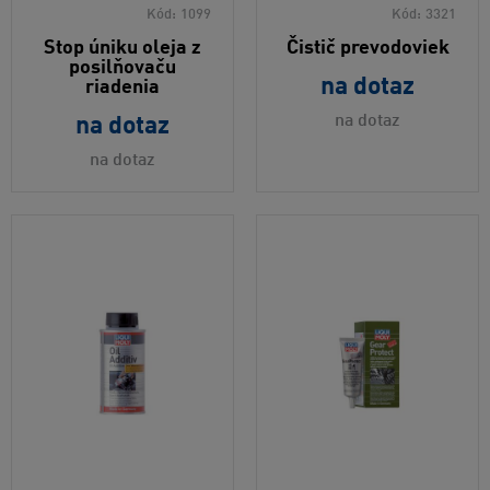
Kód:
1099
Kód:
3321
Stop úniku oleja z
Čistič prevodoviek
posilňovaču
na dotaz
riadenia
na dotaz
na dotaz
na dotaz