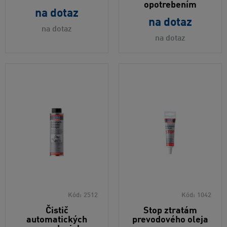
opotrebením
na dotaz
na dotaz
na dotaz
na dotaz
Kód:
2512
Kód:
1042
Čistič
Stop ztratám
automatických
prevodového oleja