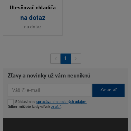
Utesňovač chladiča
na dotaz
na dotaz
1
Zľavy a novinky už vám neuniknú
Zasielať
Súhlasím so
spracúvaním osobných údajov.
Odber môžete kedykoľvek
zrušiť
.