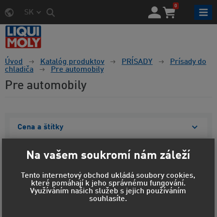
0
SK
Úvod
Katalóg produktov
PRÍSADY
Prísady do
chladiča
Pre automobily
Pre automobily
Cena a štítky
Materiál obalu
Na vašem soukromí nám záleží
Objem
Tento internetový obchod ukládá soubory cookies,
které pomáhají k jeho správnému fungování.
Zobraziť vybrané
Využíváním našich služeb s jejich používáním
souhlasíte.