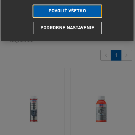
Predvolené radenie
POVOLIŤ VŠETKO
Od najlacnejšieho
3
produkty
PODROBNÉ NASTAVENIE
Od najdrahšieho
Najnovšie
1