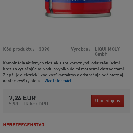
Kód produktu
3390
Výrobca
LIQUI MOLY
GmbH
Kombinácia aktívnych zložiek s antikoróznymi, odstraňujúcimi
hrdzu a vytláčajúcimi vodu s vynikajúcimi mazacími vlastnosťami.
Zlepšuje elektrickú vodivosť kontaktov a odstraňuje nečistoty aj
odolné zvyšky oleja...
Viac informácií
7,24 EUR
U predajcov
5,98 EUR
bez DPH
NEBEZPEČENSTVO