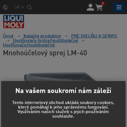
0
SK
Úvod
Katalóg produktov
PRE DIELŇU A SERVIS
Uvoľňovače hrdze/multifunkčné
Uvoľňovače/multifunkčné
Mnohoúčelový sprej LM-40
Na vašem soukromí nám záleží
Tento internetový obchod ukládá soubory cookies,
které pomáhají k jeho správnému fungování.
Využíváním našich služeb s jejich používáním
souhlasíte.