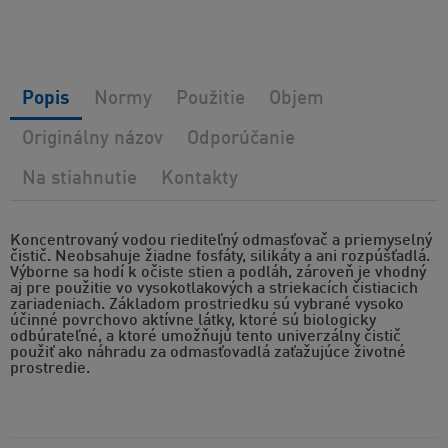
Popis
Normy
Použitie
Objem
Originálny názov
Odporúčanie
Na stiahnutie
Kontakty
Koncentrovaný vodou riediteľný odmasťovač a priemyselný
čistič. Neobsahuje žiadne fosfáty, silikáty a ani rozpúšťadlá.
Výborne sa hodí k očiste stien a podláh, zároveň je vhodný
aj pre použitie vo vysokotlakových a striekacích čistiacich
zariadeniach. Základom prostriedku sú vybrané vysoko
účinné povrchovo aktívne látky, ktoré sú biologicky
odbúrateľné, a ktoré umožňujú tento univerzálny čistič
použiť ako náhradu za odmasťovadlá zaťažujúce životné
prostredie.