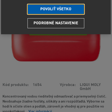
POVOLIŤ VŠETKO
PODROBNÉ NASTAVENIE
Kód produktu
1654
Výrobca
LIQUI MOLY
GmbH
Koncentrovaný vodou riediteľný odmasťovač a priemyselný čistič.
Neobsahuje žiadne fosfáty, silikáty a ani rozpúšťadlá. Výborne sa
hodí k očiste stien a podláh, zároveň je vhodný aj pre použitie vo
vysokotlakový...
Viac informácií