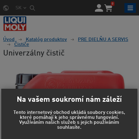
0
SK
Úvod
Katalóg produktov
PRE DIELŇU A SERVIS
Čističe
Univerzálny čistič
Na vašem soukromí nám záleží
Tento internetový obchod ukládá soubory cookies,
které pomáhají k jeho správnému fungování.
Využíváním našich služeb s jejich používáním
souhlasíte.