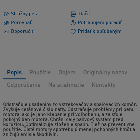
Strážny pes
Tlačiť
Porovnať
Potrebujem poradiť
Doporučiť
Pridať k obľúbeným
Popis
Použitie
Objem
Originálny názov
Odporúčanie
Na stiahnutie
Kontakty
Odstraňuje usadeniny zo vstrekovačov a spaľovacích komôr.
Zvyšuje cetánové číslo nafty. Odstraňuje problémy pri behu
motora, ako je jeho klepanie pri voľnobehu, a zaisťuje
pokojný beh motora. Chráni celý palivový systém pred
koróziou. Optimalizuje zloženie spalín. Tiež na preventívne
použitie. Čisté motory spotrebujú menej pohonných hmôt a
znižujú emisie škodlivín.