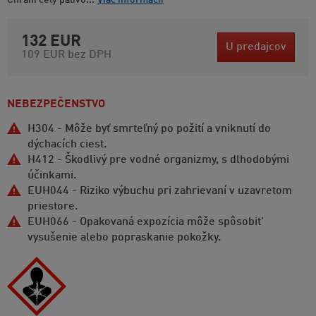
132 EUR
U predajcov
109 EUR
bez DPH
NEBEZPEČENSTVO
H304 - Môže byť smrteľný po požití a vniknutí do
dýchacích ciest.
H412 - Škodlivý pre vodné organizmy, s dlhodobými
účinkami.
EUH044 - Riziko výbuchu pri zahrievaní v uzavretom
priestore.
EUH066 - Opakovaná expozícia môže spôsobit’
vysušenie alebo popraskanie pokožky.