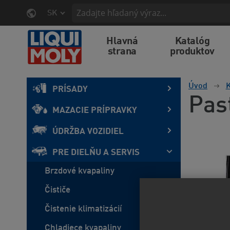
SK
Hlavná
Katalóg
strana
produktov
Úvod
K
PRÍSADY
Pas
MAZACIE PRÍPRAVKY
ÚDRŽBA VOZIDIEL
PRE DIELŇU A SERVIS
Brzdové kvapaliny
Čističe
Čistenie klimatizácií
Chladiece kvapaliny