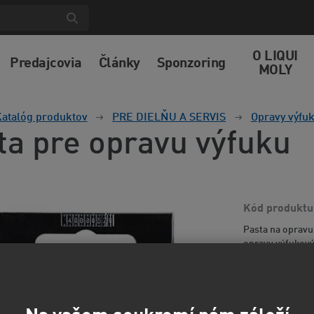
O LIQUI
Predajcovia
Články
Sponzoring
MOLY
atalóg produktov
PRE DIELŇU A SERVIS
Opravy výfu
ta pre opravu výfuku
Kód produktu
Pasta na opravu
opravy výfukový
nezaťažuje život
informácií