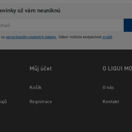
novinky už vám neuniknú
m so
spracúvaním osobných údajov.
Odber môžete kedykoľvek
zrušiť
.
Můj účet
O LIQUI M
Košík
O nás
ajů
Registrace
Kontakt