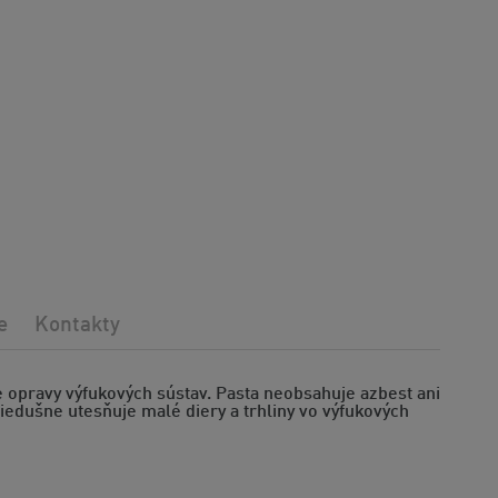
e
Kontakty
 opravy výfukových sústav. Pasta neobsahuje azbest ani
riedušne utesňuje malé diery a trhliny vo výfukových