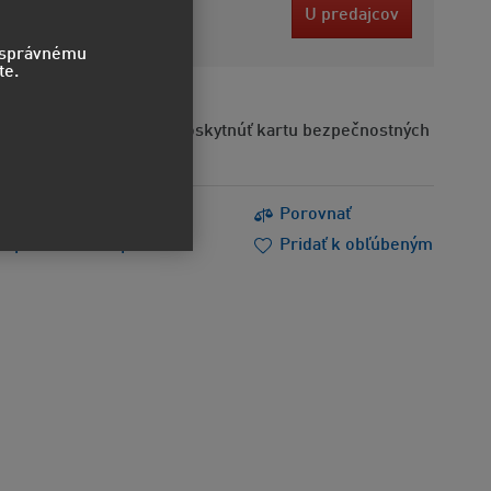
 EUR
U predajcov
ez DPH
o správnému
te.
Na požiadanie možno poskytnúť kartu bezpečnostných
s
Tlačiť
Porovnať
m poradiť
Doporučiť
Pridať k obľúbeným