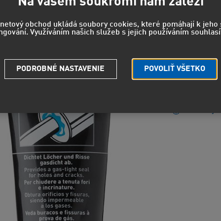
8,04
Na vašem soukromí nám záleží
6,64 EUR
b
rnetový obchod ukládá soubory cookies, které pomáhají k jeh
ngování. Využíváním našich služeb s jejich používáním souhlasí
EUH210 - 
PODROBNÉ NASTAVENIE
POVOLIŤ VŠETKO
údajov.
Strážny pe
Potrebuje