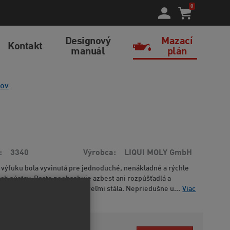
0
Designový
Mazací
Kontakt
manuál
plán
kov
3340
Výrobca
LIQUI MOLY GmbH
 výfuku bola vyvinutá pre jednoduché, nenákladné a rýchle
ch sústav. Pasta neobsahuje azbest ani rozpúšťadlá a
né prostredie. Teplotne je veľmi stála. Nepriedušne u...
Viac