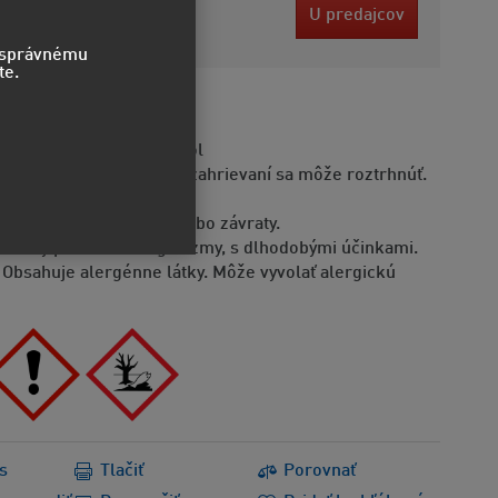
6 EUR
U predajcov
bez DPH
o správnému
te.
STVO
moriadne horľavý aerosól
doba je pod tlakom: pri zahrievaní sa môže roztrhnúť.
áždi kožu.
že spôsobiť ospalosť alebo závraty.
dovatý pre vodné organizmy, s dlhodobými účinkami.
Obsahuje alergénne látky. Môže vyvolať alergickú
s
Tlačiť
Porovnať