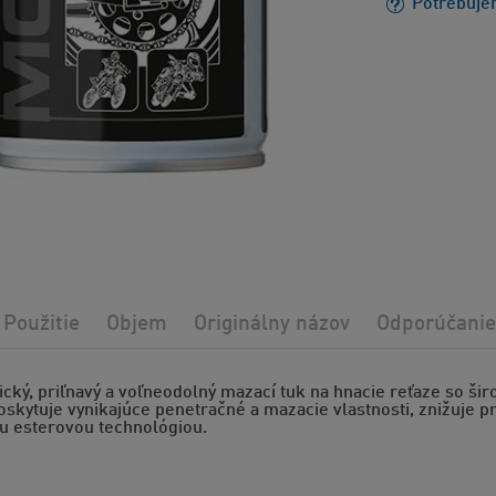
Potrebuje
Použitie
Objem
Originálny názov
Odporúčanie
ický, priľnavý a voľneodolný mazací tuk na hnacie reťaze so ši
oskytuje vynikajúce penetračné a mazacie vlastnosti, znižuje pr
 esterovou technológiou.