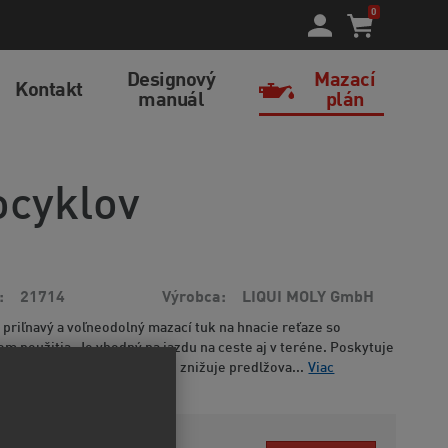
0
Designový
Mazací
Kontakt
manuál
plán
ocyklov
21714
Výrobca
LIQUI MOLY GmbH
, priľnavý a voľneodolný mazací tuk na hnacie reťaze so
m použitia. Je vhodný na jazdu na ceste aj v teréne. Poskytuje
tračné a mazacie vlastnosti, znižuje predlžova...
Viac