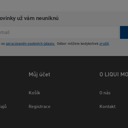
novinky už vám neuniknú
m so
spracúvaním osobných údajov.
Odber môžete kedykoľvek
zrušiť
.
Můj účet
O LIQUI M
Košík
O nás
ajů
Registrace
Kontakt