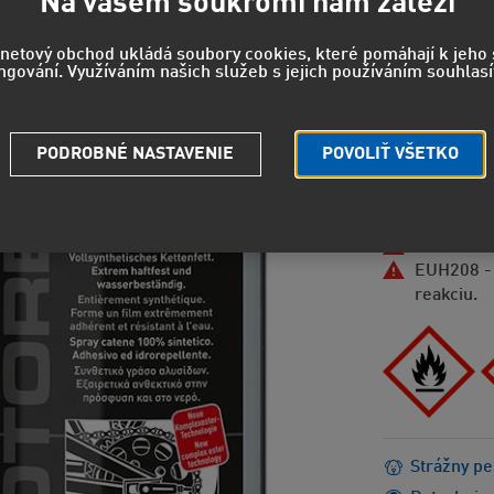
17,7
Na vašem soukromí nám záleží
14,68 EUR
rnetový obchod ukládá soubory cookies, které pomáhají k jeh
ngování. Využíváním našich služeb s jejich používáním souhlasí
NEBEZPEČEN
H222 - Mi
PODROBNÉ NASTAVENIE
POVOLIŤ VŠETKO
H229 - Ná
H315 - Dr
H336 - Mô
H411 - Je
EUH208 - 
reakciu.
Strážny pe