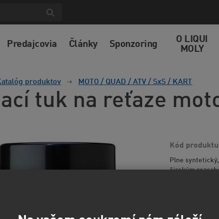
O LIQUI
Predajcovia
Články
Sponzoring
MOLY
atalóg produktov
MOTO / QUAD / ATV / SxS / KART
ací tuk na reťaze mot
Kód produktu
Plne syntetický
širokým rozsaho
vynikajúce pene
informácií