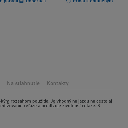
m poradiť
Doporučiť
Pridať k obľúbeným
Na stiahnutie
Kontakty
rokým rozsahom použitia. Je vhodný na jazdu na ceste aj
edlžovanie reťaze a predlžuje životnosť reťaze. S