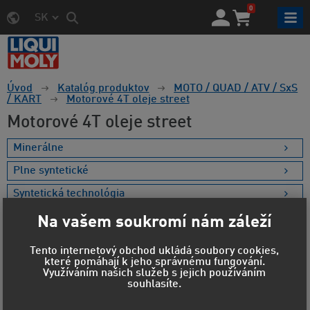
0
SK
Úvod
Katalóg produktov
MOTO / QUAD / ATV / SxS
/ KART
Motorové 4T oleje street
Motorové 4T oleje street
Minerálne
Plne syntetické
Syntetická technológia
Na vašem soukromí nám záleží
Tento internetový obchod ukládá soubory cookies,
Cena a štítky
které pomáhají k jeho správnému fungování.
Využíváním našich služeb s jejich používáním
souhlasíte.
Materiál obalu