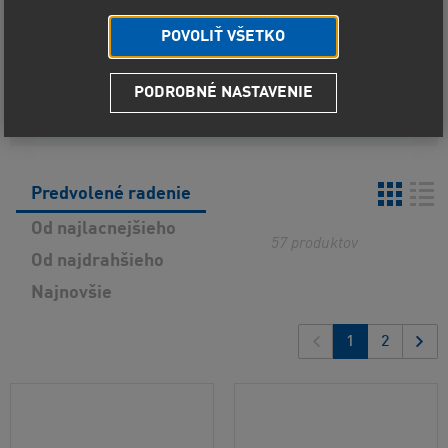
Objem
POVOLIŤ VŠETKO
Viskozita
PODROBNÉ NASTAVENIE
Zobraziť vybrané
Predvolené radenie
Od najlacnejšieho
57
produktov
Od najdrahšieho
Najnovšie
1
2