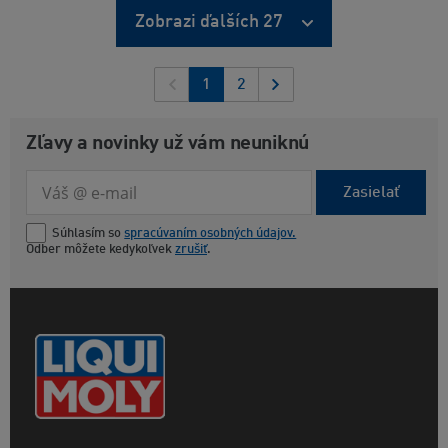
Zobrazi ďalších 27
1
2
Zľavy a novinky už vám neuniknú
Zasielať
Súhlasím so
spracúvaním osobných údajov.
Odber môžete kedykoľvek
zrušiť
.