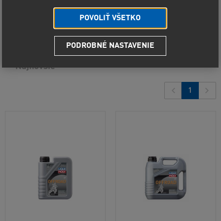
Predvolené radenie
POVOLIŤ VŠETKO
Od najlacnejšieho
2
produkty
PODROBNÉ NASTAVENIE
Od najdrahšieho
Najnovšie
1