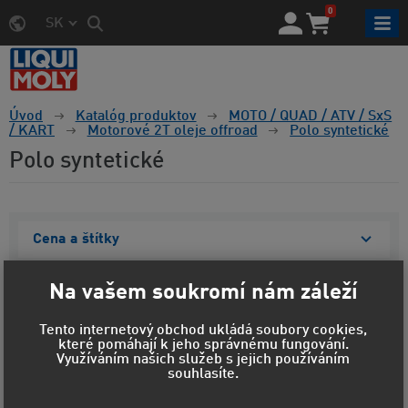
0
SK
Úvod
Katalóg produktov
MOTO / QUAD / ATV / SxS
/ KART
Motorové 2T oleje offroad
Polo syntetické
Polo syntetické
Cena a štítky
Materiál obalu
Na vašem soukromí nám záleží
Objem
Tento internetový obchod ukládá soubory cookies,
které pomáhají k jeho správnému fungování.
Zobraziť vybrané
Využíváním našich služeb s jejich používáním
souhlasíte.