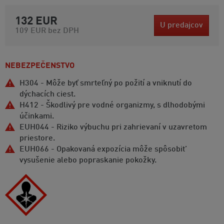
132 EUR
U predajcov
109 EUR
bez DPH
NEBEZPEČENSTVO
H304 - Môže byť smrteľný po požití a vniknutí do
dýchacích ciest.
H412 - Škodlivý pre vodné organizmy, s dlhodobými
účinkami.
EUH044 - Riziko výbuchu pri zahrievaní v uzavretom
priestore.
EUH066 - Opakovaná expozícia môže spôsobit’
vysušenie alebo popraskanie pokožky.