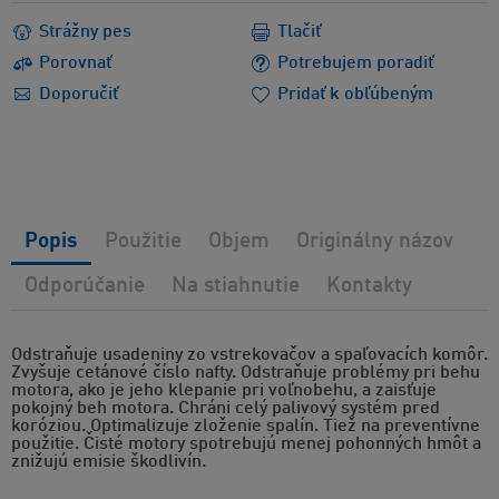
Strážny pes
Tlačiť
Porovnať
Potrebujem poradiť
Doporučiť
Pridať k obľúbeným
Popis
Použitie
Objem
Originálny názov
Odporúčanie
Na stiahnutie
Kontakty
Odstraňuje usadeniny zo vstrekovačov a spaľovacích komôr.
Zvyšuje cetánové číslo nafty. Odstraňuje problémy pri behu
motora, ako je jeho klepanie pri voľnobehu, a zaisťuje
pokojný beh motora. Chráni celý palivový systém pred
koróziou. Optimalizuje zloženie spalín. Tiež na preventívne
použitie. Čisté motory spotrebujú menej pohonných hmôt a
znižujú emisie škodlivín.