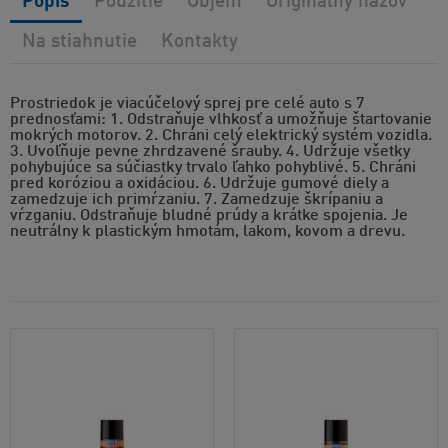
Popis
Použitie
Objem
Originálny názov
Na stiahnutie
Kontakty
Prostriedok je viacúčelový sprej pre celé auto s 7
prednosťami: 1. Odstraňuje vlhkosť a umožňuje štartovanie
mokrých motorov. 2. Chráni celý elektrický systém vozidla.
3. Uvoľňuje pevne zhrdzavené šrauby. 4. Udržuje všetky
pohybujúce sa súčiastky trvalo ľahko pohyblivé. 5. Chráni
pred koróziou a oxidáciou. 6. Udržuje gumové diely a
zamedzuje ich primŕzaniu. 7. Zamedzuje škrípaniu a
vŕzganiu. Odstraňuje bludné prúdy a krátke spojenia. Je
neutrálny k plastickým hmotám, lakom, kovom a drevu.