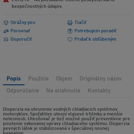
EUH210 - Na požiadanie možno poskytnúť kartu
bezpečnostných údajov.
Strážny pes
Tlačiť
Porovnať
Potrebujem poradiť
Doporučiť
Pridať k obľúbeným
Popis
Použitie
Objem
Originálny názov
Odporúčanie
Na stiahnutie
Kontakty
Disperzia na utesnenie vodných chladiacich systémov
motocyklov. Spoľahlivo utesní vlasové trhlinky a menšie
netesnosti. Utesňovač je tiež možné použiť preventívne pre
poistenie vykonanej opravy chladiaceho systému. Disperzia
pevných látok je stabilizovaná v špeciálnej nosnej
kvapaline.