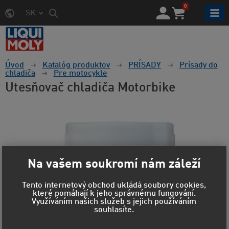
0
SK
Úvod
Katalóg produktov
PRÍSADY
Prísady do
chladiča
Pre motocykle
Utesňovač chladiča Motorbike
Na vašem soukromí nám záleží
Tento internetový obchod ukládá soubory cookies,
které pomáhají k jeho správnému fungování.
Využíváním našich služeb s jejich používáním
souhlasíte.