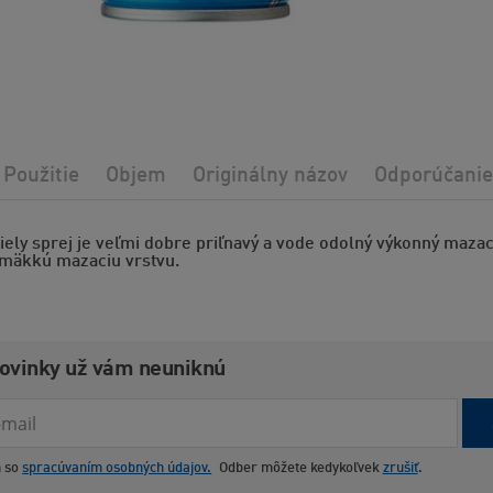
Použitie
Objem
Originálny názov
Odporúčanie
ely sprej je veľmi dobre priľnavý a vode odolný výkonný mazací
mäkkú mazaciu vrstvu.
novinky už vám neuniknú
m so
spracúvaním osobných údajov.
Odber môžete kedykoľvek
zrušiť
.