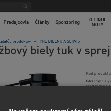
O LIQUI
Predajcovia
Články
Sponzoring
MOLY
atalóg produktov
PRE DIELŇU A SERVIS
bový biely tuk v sprej
Kód produktu
Údržbový biely 
prostriedok bie
vrstvu.
Viac inf
13,7