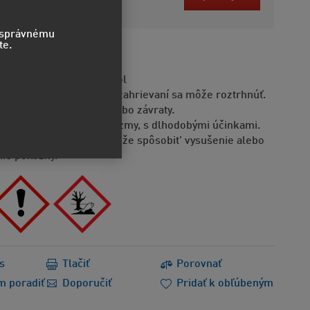
bez DPH
o správnému
te.
STVO
moriadne horľavý aerosól
doba je pod tlakom: pri zahrievaní sa môže roztrhnúť.
že spôsobiť ospalosť alebo závraty.
dovatý pre vodné organizmy, s dlhodobými účinkami.
Opakovaná expozícia môže spôsobit’ vysušenie alebo
ie pokožky.
s
Tlačiť
Porovnať
m poradiť
Doporučiť
Pridať k obľúbeným