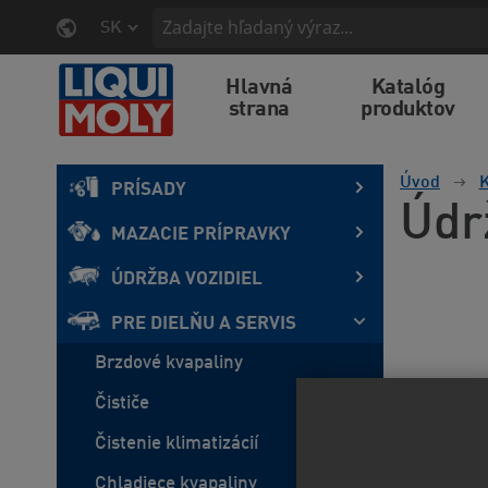
SK
Hlavná
Katalóg
strana
produktov
Úvod
K
PRÍSADY
Údrž
MAZACIE PRÍPRAVKY
ÚDRŽBA VOZIDIEL
PRE DIELŇU A SERVIS
Brzdové kvapaliny
Čističe
Čistenie klimatizácií
Chladiece kvapaliny