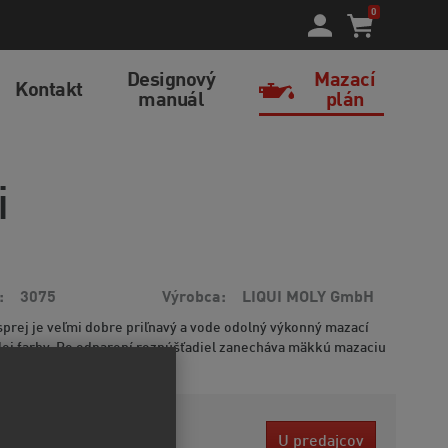
0
Designový
Mazací
Kontakt
manuál
plán
i
3075
Výrobca
LIQUI MOLY GmbH
sprej je veľmi dobre priľnavý a vode odolný výkonný mazací
lej farby. Po odparení rozpúšťadiel zanecháva mäkkú mazaciu
ormácií
2 EUR
U predajcov