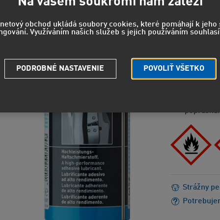
Na vašem soukromí nám záleží
11,34 EUR
rnetový obchod ukládá soubory cookies, které pomáhají k jeh
ngování. Využíváním našich služeb s jejich používáním souhlasí
NEBEZPEČEN
H222 - Mi
H229 - Ná
PODROBNÉ NASTAVENIE
POVOLIŤ VŠETKO
H336 - Mô
H411 - Je
EUH066 - 
popraskan
Strážny pe
Potrebuje