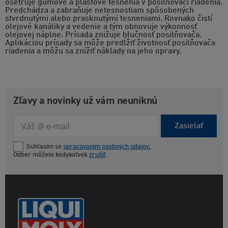
ošetruje gumové a plastové tesnenia v posilňovači riadenia.
Predchádza a zabraňuje netesnostiam spôsobených
stvrdnutými alebo prasknutými tesneniami. Rovnako čistí
olejové kanáliky a vedenie a tým obnovuje výkonnosť
olejovej náplne. Prísada znižuje hlučnosť posilňovača.
Aplikáciou prísady sa môže predĺžiť životnosť posilňovača
riadenia a môžu sa znížiť náklady na jeho opravy.
Zľavy a novinky už vám neuniknú
Zasielať
Súhlasím so
spracúvaním osobných údajov.
Odber môžete kedykoľvek
zrušiť
.