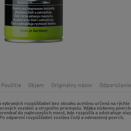
Použitie
Objem
Originálny názov
Odporúčanie
 vybraných rozpúšťadiel bez obsahu acetónu určená na rýchle 
torových vozidiel a strojného priemyslu. Vďaka nízkemu povrc
renikať do najtesnejších miest, kde rozpúšťa a odstraňuje olejov
Po odparení rozpúšťadiel zostáva čistý a odmastený povrch.