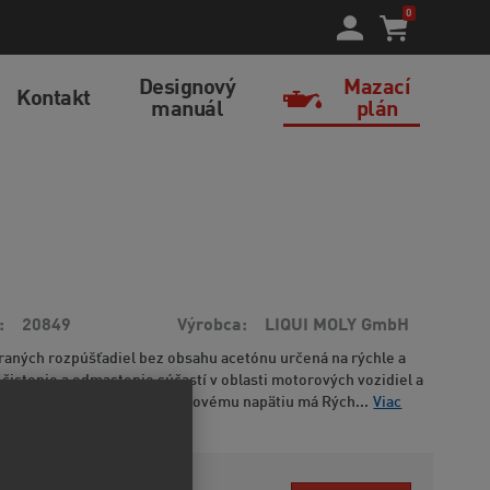
0
Designový
Mazací
Kontakt
manuál
plán
20849
Výrobca
LIQUI MOLY GmbH
aných rozpúšťadiel bez obsahu acetónu určená na rýchle a
istenie a odmastenie súčastí v oblasti motorových vozidiel a
myslu. Vďaka nízkemu povrchovému napätiu má Rých...
Viac