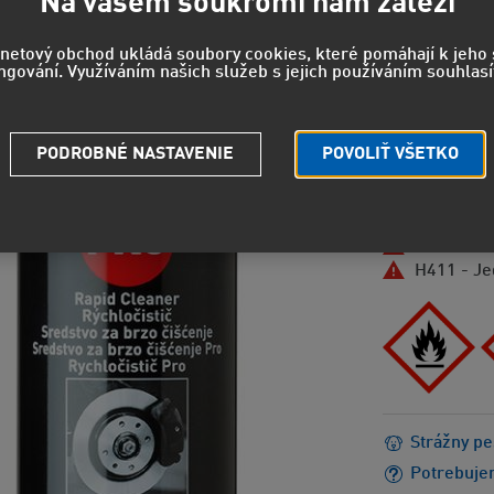
5,69
Na vašem soukromí nám záleží
4,70 EUR
b
rnetový obchod ukládá soubory cookies, které pomáhají k jeh
ngování. Využíváním našich služeb s jejich používáním souhlasí
NEBEZPEČEN
H222 - Mi
PODROBNÉ NASTAVENIE
POVOLIŤ VŠETKO
H229 - Ná
H315 - Dr
H319 - Sp
H336 - Mô
H411 - Je
Strážny pe
Potrebuje