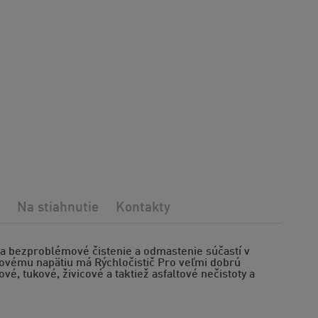
Na stiahnutie
Kontakty
a bezproblémové čistenie a odmastenie súčastí v
hovému napätiu má Rýchločistič Pro veľmi dobrú
é, tukové, živicové a taktiež asfaltové nečistoty a