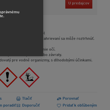
 EUR
U predajcov
ez DPH
o správnému
te.
STVO
moriadne horľavý aerosól
doba je pod tlakom: pri zahrievaní sa môže roztrhnúť.
áždi kožu.
ôsobuje vážne podráždenie očí.
že spôsobiť ospalosť alebo závraty.
dovatý pre vodné organizmy, s dlhodobými účinkami.
s
Tlačiť
Porovnať
m poradiť
Doporučiť
Pridať k obľúbeným