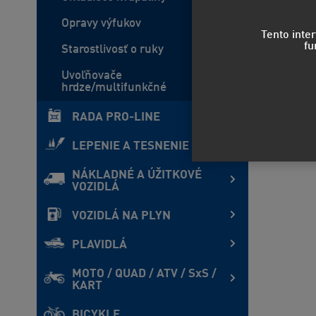
Opravy výfukov
Tento inte
fu
Starostlivosť o ruky
Uvoľňovače
hrdze/multifunkčné
RADA PRO-LINE
LEPENIE A TESNENIE
NÁKLADNÉ A ÚŽITKOVÉ
VOZIDLÁ
VOZIDLÁ NA PLYN
PLAVIDLÁ
MOTO / QUAD / ATV / SxS /
KART
BICYKLE