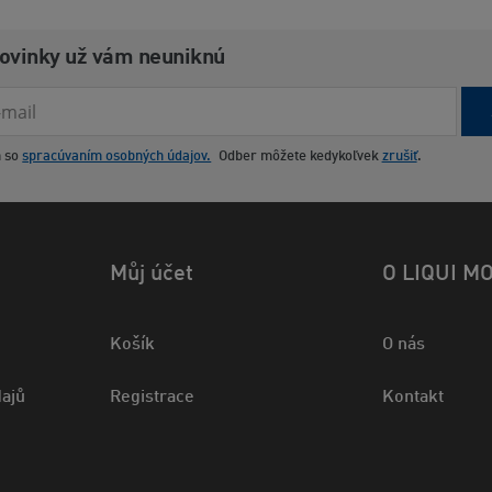
novinky už vám neuniknú
m so
spracúvaním osobných údajov.
Odber môžete kedykoľvek
zrušiť
.
Můj účet
O LIQUI M
Košík
O nás
ajů
Registrace
Kontakt