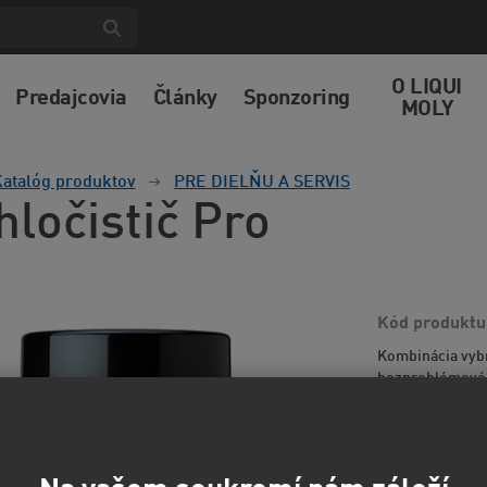
O LIQUI
Predajcovia
Články
Sponzoring
MOLY
atalóg produktov
PRE DIELŇU A SERVIS
hločistič Pro
Kód produktu
Kombinácia vybr
bezproblémové č
strojného prie
informácií