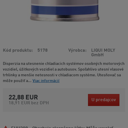
Kód produktu
5178
Výrobca
LIQUI MOLY
GmbH
Disperzia na utesnenie chladiacich systémov osobných motorových
vozidiel, úžitkových vozidiel a autobusov. Spoľahlivo utesní vlasové
trhlinky a menšie netesnosti v chladiacom systéme. Utesňovač sa
môže použiť a...
Viac informácií
22,88 EUR
U predajcov
18,91 EUR
bez DPH