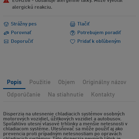
EUH208 - Obsahuje alergénne látky. Môže vyvolať
alergickú reakciu.
Strážny pes
Tlačiť
Porovnať
Potrebujem poradiť
Doporučiť
Pridať k obľúbeným
Popis
Použitie
Objem
Originálny názov
Odporúčanie
Na stiahnutie
Kontakty
Disperzia na utesnenie chladiacich systémov osobných
motorových vozidiel, úžitkových vozidiel a autobusov.
Spoľahlivo utesní vlasové trhlinky a menšie netesnosti v
chladiacom systéme. Utesňovač sa môže použiť aj ako
prevencia proti prípadným netesnostiam po opravách