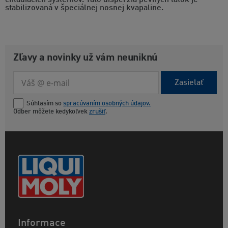
chladiacich systémov. Táto disperzia pevných látok je
stabilizovaná v špeciálnej nosnej kvapaline.
Zľavy a novinky už vám neuniknú
Zasielať
Súhlasím so
spracúvaním osobných údajov.
Odber môžete kedykoľvek
zrušiť
.
Informace