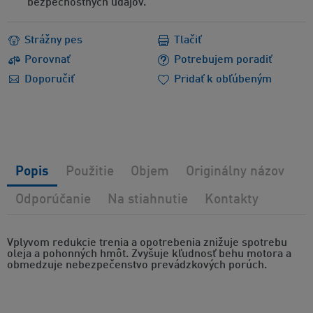
bezpečnostných údajov.
Strážny pes
Tlačiť
Porovnať
Potrebujem poradiť
Doporučiť
Pridať k obľúbeným
Popis
Použitie
Objem
Originálny názov
Odporúčanie
Na stiahnutie
Kontakty
Vplyvom redukcie trenia a opotrebenia znižuje spotrebu
oleja a pohonných hmôt. Zvyšuje kľudnosť behu motora a
obmedzuje nebezpečenstvo prevádzkových porúch.