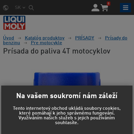
0
SK
Úvod
Katalóg produktov
PRÍSADY
Prísady do
benzinu
Pre motocykle
Prísada do paliva 4T motocyklov
Na vašem soukromí nám záleží
Tento internetový obchod ukládá soubory cookies,
které pomáhají k jeho správnému fungování.
Využíváním našich služeb s jejich používáním
souhlasíte.