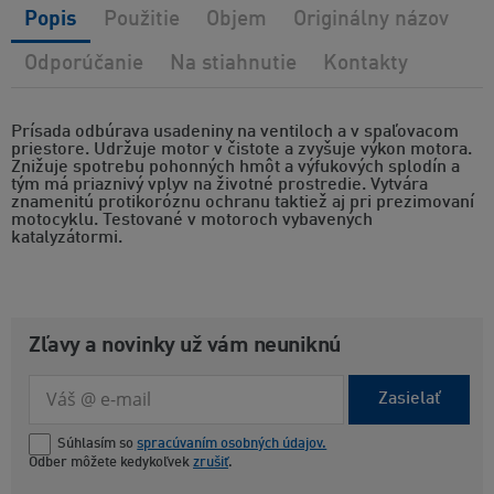
Popis
Použitie
Objem
Originálny názov
Odporúčanie
Na stiahnutie
Kontakty
Prísada odbúrava usadeniny na ventiloch a v spaľovacom
priestore. Udržuje motor v čistote a zvyšuje výkon motora.
Znižuje spotrebu pohonných hmôt a výfukových splodín a
tým má priaznivý vplyv na životné prostredie. Vytvára
znamenitú protikoróznu ochranu taktiež aj pri prezimovaní
motocyklu. Testované v motoroch vybavených
katalyzátormi.
Zľavy a novinky už vám neuniknú
Zasielať
Súhlasím so
spracúvaním osobných údajov.
Odber môžete kedykoľvek
zrušiť
.