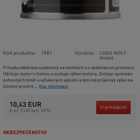
Kód produktu
1581
Výrobca
LIQUI MOLY
GmbH
Prísada odbúrava usadeniny na ventiloch a v spaľovacom priestore.
Udržuje motor v čistote a zvyšuje výkon motora. Znižuje spotrebu
pohonných hmôt a výfukových splodín a tým má priaznivý vplyv na
životné prostre...
Viac informácií
10,43 EUR
U predajcov
8,62 EUR
bez DPH
NEBEZPEČENSTVO