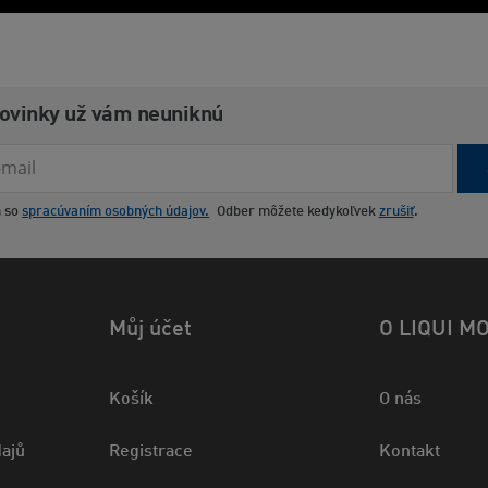
novinky už vám neuniknú
m so
spracúvaním osobných údajov.
Odber môžete kedykoľvek
zrušiť
.
Můj účet
O LIQUI M
Košík
O nás
ajů
Registrace
Kontakt