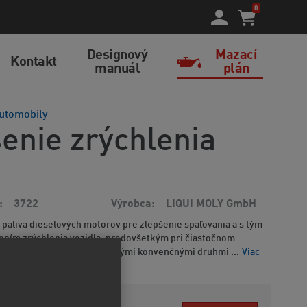
0
Designový
Mazací
Kontakt
manuál
plán
utomobily
šenie zrýchlenia
3722
Výrobca
LIQUI MOLY GmbH
 paliva dieselových motorov pre zlepšenie spaľovania a s tým
ením zrýchlenia vozidla, predovšetkým pri čiastočnom
. Je plne zlučiteľný so všetkými konvenčnými druhmi ...
Viac