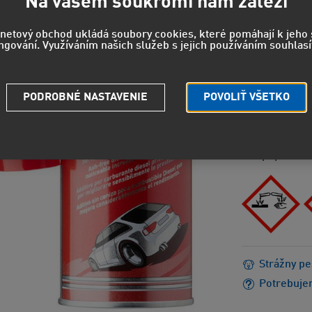
17,5
Na vašem soukromí nám záleží
14,49 EUR
rnetový obchod ukládá soubory cookies, které pomáhají k jeh
ngování. Využíváním našich služeb s jejich používáním souhlasí
NEBEZPEČEN
H304 - Môž
PODROBNÉ NASTAVENIE
POVOLIŤ VŠETKO
H318 - Sp
H412 - Šk
EUH066 - 
popraskan
Strážny pe
Potrebuje