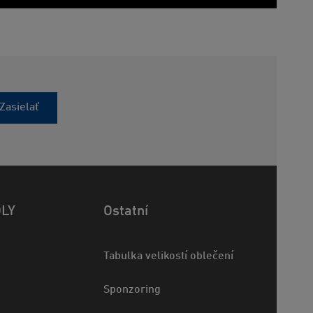
Zasielať
OLY
Ostatní
Tabulka velikostí oblečení
Sponzoring