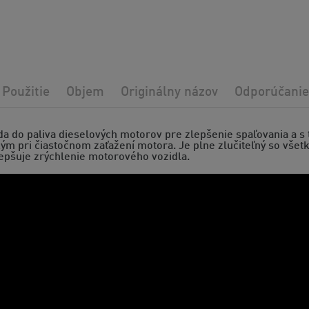
Použitie
Objem
Originálny názov
Odporúčanie
da do paliva dieselových motorov pre zlepšenie spaľovania a s
m pri čiastočnom zaťažení motora. Je plne zlučiteľný so všetk
lepšuje zrýchlenie motorového vozidla.