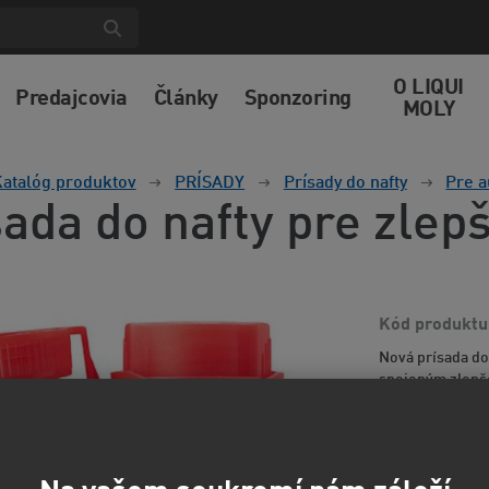
O LIQUI
Predajcovia
Články
Sponzoring
MOLY
atalóg produktov
PRÍSADY
Prísady do nafty
Pre a
sada do nafty pre zlep
Kód produktu
Nová prísada do
spojeným zlepš
zaťažení motora
informácií