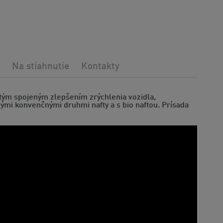
Na stiahnutie
Kontakty
 tým spojeným zlepšením zrýchlenia vozidla,
ými konvenčnými druhmi nafty a s bio naftou. Prísada