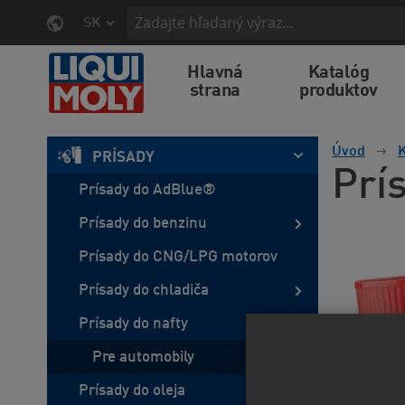
SK
Hlavná
Katalóg
strana
produktov
Úvod
K
PRÍSADY
Prí
Prísady do AdBlue®
Prísady do benzinu
Prísady do CNG/LPG motorov
Prísady do chladiča
Prísady do nafty
Pre automobily
Prísady do oleja