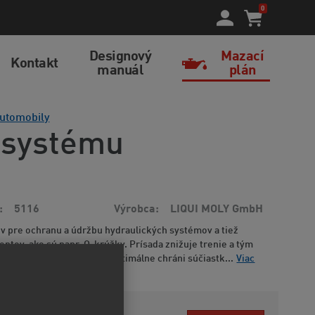
0
Designový
Mazací
Kontakt
manuál
plán
automobily
 systému
5116
Výrobca
LIQUI MOLY GmbH
ov pre ochranu a údržbu hydraulických systémov a tiež
entov, ako sú napr. O-krúžky. Prísada znižuje trenie a tým
pomaľuje jeho starnutie a optimálne chráni súčiastk...
Viac