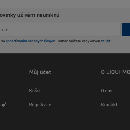
novinky už vám neuniknú
m so
spracúvaním osobných údajov.
Odber môžete kedykoľvek
zrušiť
.
Můj účet
O LIQUI M
Košík
O nás
ajů
Registrace
Kontakt