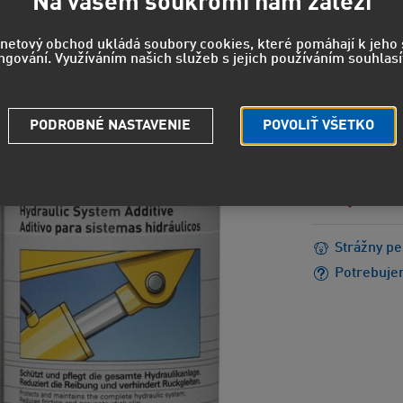
27,0
Na vašem soukromí nám záleží
22,37 EUR
rnetový obchod ukládá soubory cookies, které pomáhají k jeh
ngování. Využíváním našich služeb s jejich používáním souhlasí
H411 - Je
PODROBNÉ NASTAVENIE
POVOLIŤ VŠETKO
Strážny pe
Potrebuje