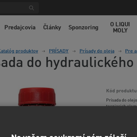
O LIQUI
Predajcovia
Články
Sponzoring
MOLY
atalóg produktov
PRÍSADY
Prísady do oleja
Pre 
sada do hydraulického
Kód produktu
Prísada do olej
tesniacich elem
teplotu oleja, s
informácií