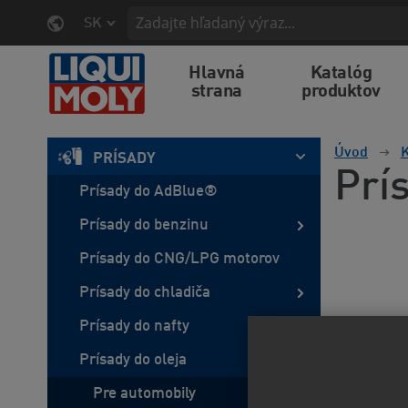
SK
Hlavná
Katalóg
strana
produktov
Úvod
K
PRÍSADY
Prí
Prísady do AdBlue®
Prísady do benzinu
Prísady do CNG/LPG motorov
Prísady do chladiča
Prísady do nafty
Prísady do oleja
Pre automobily