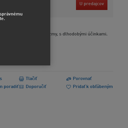
7 EUR
U predajcov
bez DPH
o správnému
te.
dovatý pre vodné organizmy, s dlhodobými účinkami.
s
Tlačiť
Porovnať
m poradiť
Doporučiť
Pridať k obľúbeným