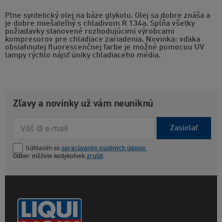
Plne syntetický olej na báze glykolu. Olej sa dobre znáša a
je dobre miešateľný s chladivom R 134a. Spĺňa všetky
požiadavky stanovené rozhodujúcimi výrobcami
kompresorov pre chladiace zariadenia. Novinka: vďaka
obsiahnutej fluorescenčnej farbe je možné pomocou UV
lampy rýchlo nájsť úniky chladiaceho média.
Zľavy a novinky už vám neuniknú
Zasielať
Súhlasím so
spracúvaním osobných údajov.
Odber môžete kedykoľvek
zrušiť
.