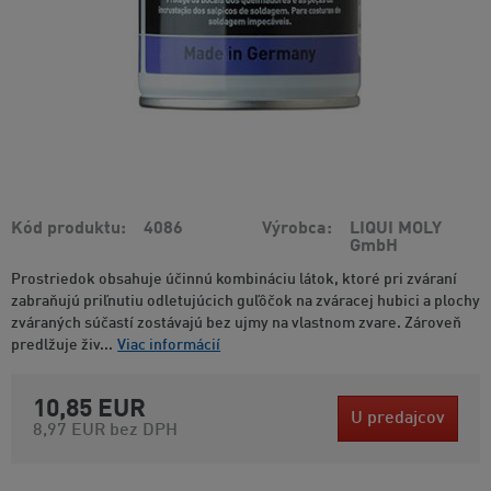
Kód produktu
4086
Výrobca
LIQUI MOLY
GmbH
Prostriedok obsahuje účinnú kombináciu látok, ktoré pri zváraní
zabraňujú priľnutiu odletujúcich guľôčok na zváracej hubici a plochy
zváraných súčastí zostávajú bez ujmy na vlastnom zvare. Zároveň
predlžuje živ...
Viac informácií
10,85 EUR
U predajcov
8,97 EUR
bez DPH