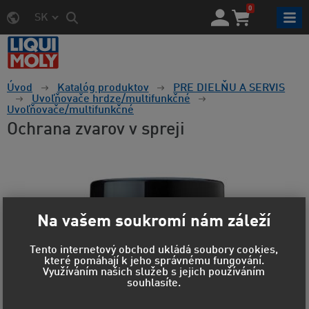
0
SK
Úvod
Katalóg produktov
PRE DIELŇU A SERVIS
Uvoľňovače hrdze/multifunkčné
Uvoľňovače/multifunkčné
Ochrana zvarov v spreji
Na vašem soukromí nám záleží
Tento internetový obchod ukládá soubory cookies,
které pomáhají k jeho správnému fungování.
Využíváním našich služeb s jejich používáním
souhlasíte.