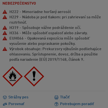
NEBEZPEČENSTVO
H222 - Mimoriadne horľavý aerosól
H229 - Nádoba je pod tlakom: pri zahrievaní sa môže
roztrhnúť.
H319 - Spôsobuje vážne podráždenie očí.
H336 - Môže spôsobiť ospalosť alebo závraty.
EUH066 - Opakovaná expozícia môže spôsobit’
vysušenie alebo popraskanie pokožky.
Výrobok obsahuje: Prekurzory výbušnín podliehajúce
ohlasovaniu. Sprístupnenie, dovoz, držba a použitie
podľa nariadenie (EÚ) 2019/1148, článok 9.
Strážny pes
Tlačiť
Porovnať
Potrebujem poradiť