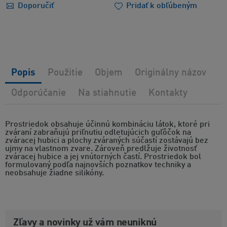
Doporučiť
Pridať k obľúbeným
Popis
Použitie
Objem
Originálny názov
Odporúčanie
Na stiahnutie
Kontakty
Prostriedok obsahuje účinnú kombináciu látok, ktoré pri
zváraní zabraňujú priľnutiu odletujúcich guľôčok na
zváracej hubici a plochy zváraných súčastí zostávajú bez
ujmy na vlastnom zvare. Zároveň predlžuje životnosť
zváracej hubice a jej vnútorných častí. Prostriedok bol
formulovaný podľa najnovších poznatkov techniky a
neobsahuje žiadne silikóny.
Zľavy a novinky už vám neuniknú