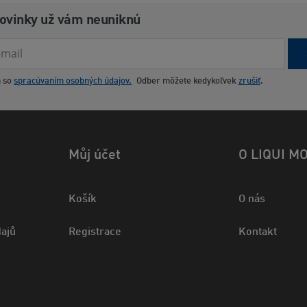
novinky už vám neuniknú
m so
spracúvaním osobných údajov.
Odber môžete kedykoľvek
zrušiť
.
Můj účet
O LIQUI M
Košík
O nás
ajů
Registrace
Kontakt