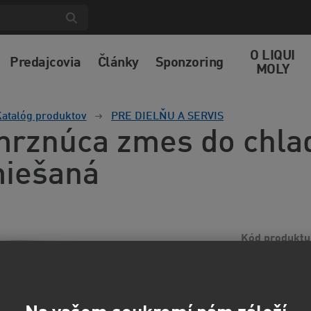
O LIQUI
Predajcovia
Články
Sponzoring
MOLY
atalóg produktov
PRE DIELŇU A SERVIS
rznúca zmes do chlad
iešaná
Kód produktu
Na okamžité pou
Nemrznúca zmes 
Vďaka obsahu šp
informácií