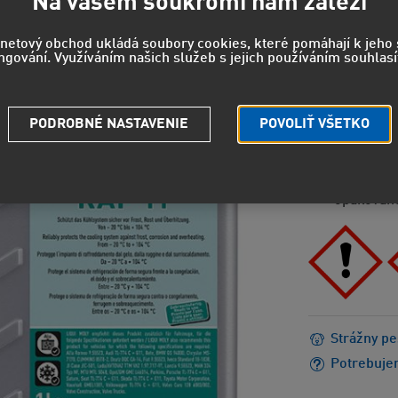
Na vašem soukromí nám záleží
9,16
rnetový obchod ukládá soubory cookies, které pomáhají k jeh
ngování. Využíváním našich služeb s jejich používáním souhlasí
7,57 EUR
b
PODROBNÉ NASTAVENIE
POVOLIŤ VŠETKO
POZOR
H302 - Ško
H373 - Mô
opakovanej
Strážny pe
Potrebuje