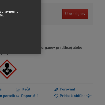
 EUR
o správnému
U predajcov
te.
ez DPH
dlivý po požití.
že spôsobiť poškodenie orgánov pri dlhšej alebo
 expozícii .
s
Tlačiť
Porovnať
m poradiť
Doporučiť
Pridať k obľúbeným