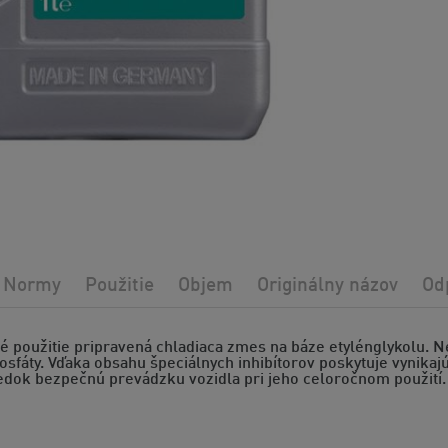
Normy
Použitie
Objem
Originálny názov
Od
é použitie pripravená chladiaca zmes na báze etylénglykolu. 
fosfáty. Vďaka obsahu špeciálnych inhibítorov poskytuje vynik
edok bezpečnú prevádzku vozidla pri jeho celoročnom použití.