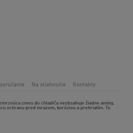
porúčanie
Na stiahnutie
Kontakty
Nemrznúca zmes do chladiča neobsahuje žiadne amíny,
ajúcu ochranu pred mrazom, koróziou a prehriatím. To