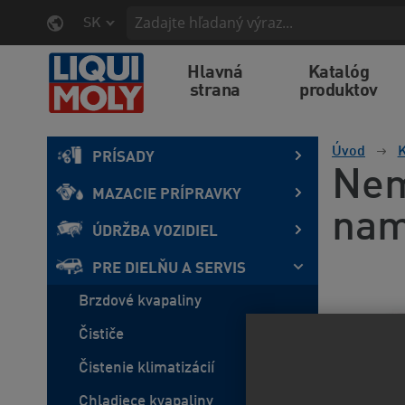
SK
Hlavná
Katalóg
strana
produktov
Úvod
K
PRÍSADY
Nem
MAZACIE PRÍPRAVKY
nam
ÚDRŽBA VOZIDIEL
PRE DIELŇU A SERVIS
Brzdové kvapaliny
Čističe
Čistenie klimatizácií
Chladiece kvapaliny