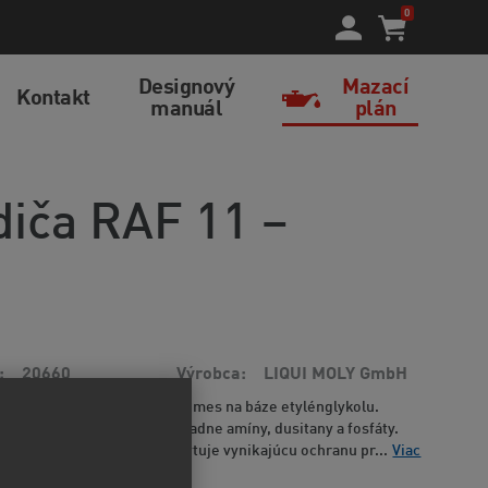
0
Designový
Mazací
Kontakt
manuál
plán
iča RAF 11 –
20660
Výrobca
LIQUI MOLY GmbH
žitie pripravená chladiaca zmes na báze etylénglykolu.
do chladiča neobsahuje žiadne amíny, dusitany a fosfáty.
eciálnych inhibítorov poskytuje vynikajúcu ochranu pr...
Viac