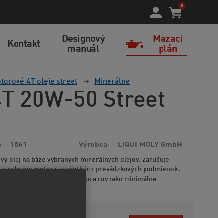
0
Designový
Mazací
Kontakt
manuál
plán
torové 4T oleje street
Minerálne
4T 20W-50 Street
1561
Výrobca
LIQUI MOLY GmbH
ý olej na báze vybraných minerálnych olejov. Zaručuje
n a ochranu motora za všetkých prevádzkových podmienok.
nie, optimálna redukcia hluku a rovnako minimálne
nformácií