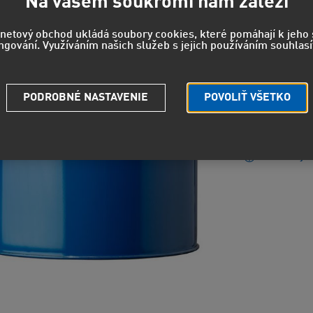
856
Na vašem soukromí nám záleží
708 EUR
b
rnetový obchod ukládá soubory cookies, které pomáhají k jeh
ngování. Využíváním našich služeb s jejich používáním souhlasí
EUH210 - 
PODROBNÉ NASTAVENIE
POVOLIŤ VŠETKO
údajov.
Strážny pe
Potrebuje