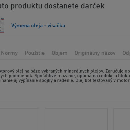
to produktu dostanete darček
Výmena oleja - visačka
Normy
Použitie
Objem
Originálny názov
Od
torový olej na báze vybraných minerálnych olejov. Zaručuje o
ých podmienok. Spoľahlivé mazanie, optimálna redukcia hluk
ínanie aj vypínanie spojky a radenie. Olej bol testovaný v moto