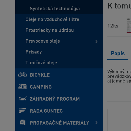
K tomu
Syntetická technológia
Oleje na vzduchové filtre
12ks
Prostriedky na údržbu
Prevodové oleje
Prísady
Popis
Tlmičové oleje
Výkonný mo
BICYKLE
prevádzkov
aj jemné sp
CAMPING
ZÁHRADNÝ PROGRAM
RADA GUNTEC
PROPAGAČNÉ MATERIÁLY