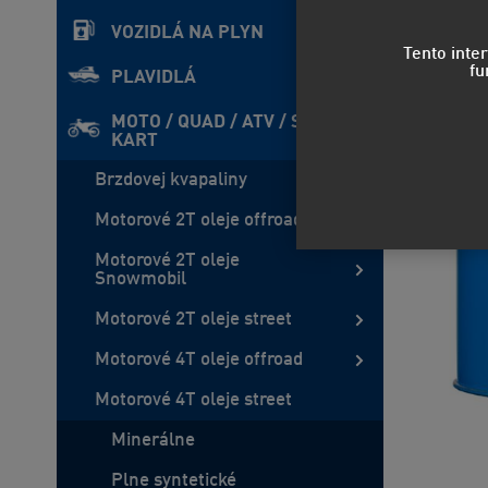
VOZIDLÁ NA PLYN
Tento inte
fu
PLAVIDLÁ
MOTO / QUAD / ATV / SxS /
KART
Brzdovej kvapaliny
Motorové 2T oleje offroad
Motorové 2T oleje
Snowmobil
Motorové 2T oleje street
Motorové 4T oleje offroad
Motorové 4T oleje street
Minerálne
Plne syntetické