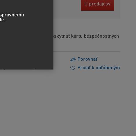
 EUR
U predajcov
ez DPH
o správnému
te.
Na požiadanie možno poskytnúť kartu bezpečnostných
s
Tlačiť
Porovnať
m poradiť
Doporučiť
Pridať k obľúbeným