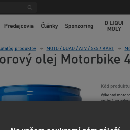
O LIQUI
Predajcovia
Články
Sponzoring
MOLY
atalóg produktov
MOTO / QUAD / ATV / SxS / KART
Mo
orový olej Motorbike 
Kód produktu
Výkonný motorov
optimálny výko
Spoľahlivé maza
opotre...
Viac i