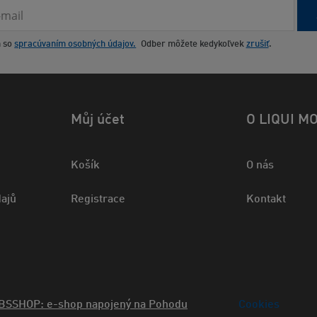
m so
spracúvaním osobných údajov.
Odber môžete kedykoľvek
zrušiť
.
Můj účet
O LIQUI M
Košík
O nás
ajů
Registrace
Kontakt
BSSHOP: e-shop napojený na Pohodu
Cookies