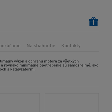
porúčanie
Na stiahnutie
Kontakty
ptimálny výkon a ochranu motora za všetkých
u a rovnako minimálne opotrebenie sú samozrejmé, ako
roch s katalyzátormi.