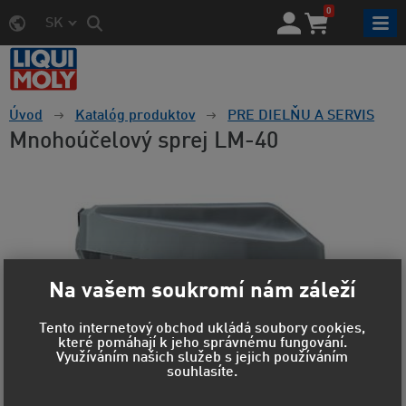
0
SK
Úvod
Katalóg produktov
PRE DIELŇU A SERVIS
Mnohoúčelový sprej LM-40
Na vašem soukromí nám záleží
Tento internetový obchod ukládá soubory cookies,
které pomáhají k jeho správnému fungování.
Využíváním našich služeb s jejich používáním
souhlasíte.