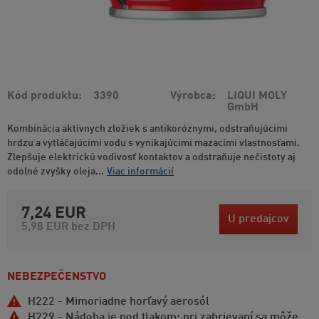
Kód produktu
3390
Výrobca
LIQUI MOLY
GmbH
Kombinácia aktívnych zložiek s antikoróznymi, odstraňujúcimi
hrdzu a vytláčajúcimi vodu s vynikajúcimi mazacími vlastnosťami.
Zlepšuje elektrickú vodivosť kontaktov a odstraňuje nečistoty aj
odolné zvyšky oleja...
Viac informácií
7,24 EUR
U predajcov
5,98 EUR
bez DPH
NEBEZPEČENSTVO
H222 - Mimoriadne horľavý aerosól
H229 - Nádoba je pod tlakom: pri zahrievaní sa môže