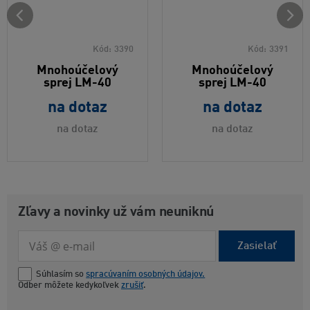
Kód:
3390
Kód:
3391
Mnohoúčelový
Mnohoúčelový
sprej LM-40
sprej LM-40
na dotaz
na dotaz
na dotaz
na dotaz
Zľavy a novinky už vám neuniknú
Zasielať
Súhlasím so
spracúvaním osobných údajov.
Odber môžete kedykoľvek
zrušiť
.