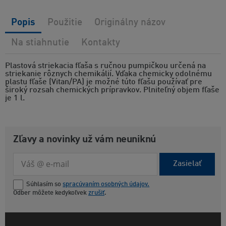
Popis
Použitie
Originálny názov
Na stiahnutie
Kontakty
Plastová striekacia fľaša s ručnou pumpičkou určená na
striekanie rôznych chemikálií. Vďaka chemicky odolnému
plastu fľaše (Vitan/PA) je možné túto fľašu používať pre
široký rozsah chemických prípravkov. Plniteľný objem fľaše
je 1 l.
Zľavy a novinky už vám neuniknú
Zasielať
Súhlasím so
spracúvaním osobných údajov.
Odber môžete kedykoľvek
zrušiť
.