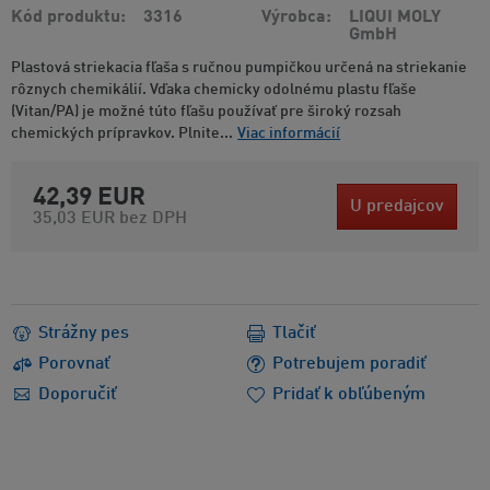
Kód produktu
3316
Výrobca
LIQUI MOLY
GmbH
Plastová striekacia fľaša s ručnou pumpičkou určená na striekanie
rôznych chemikálií. Vďaka chemicky odolnému plastu fľaše
(Vitan/PA) je možné túto fľašu používať pre široký rozsah
chemických prípravkov. Plnite...
Viac informácií
42,39 EUR
U predajcov
35,03 EUR
bez DPH
Strážny pes
Tlačiť
Porovnať
Potrebujem poradiť
Doporučiť
Pridať k obľúbeným