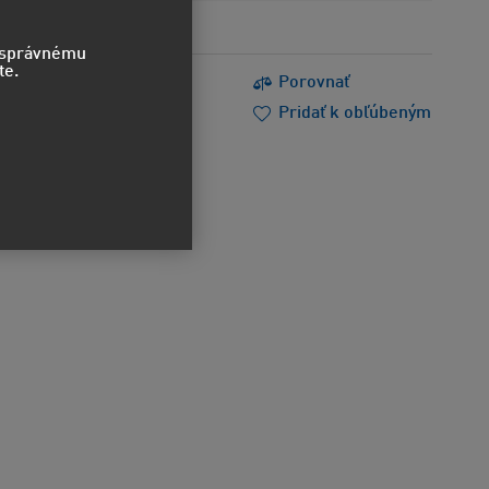
o správnému
te.
s
Tlačiť
Porovnať
m poradiť
Doporučiť
Pridať k obľúbeným