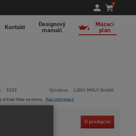
0
Designový
Mazací
Kontakt
manuál
plán
3332
Výrobca
LIQUI MOLY GmbH
 držiak fľaše na stenu.
Viac informácií
4 EUR
U predajcov
bez DPH