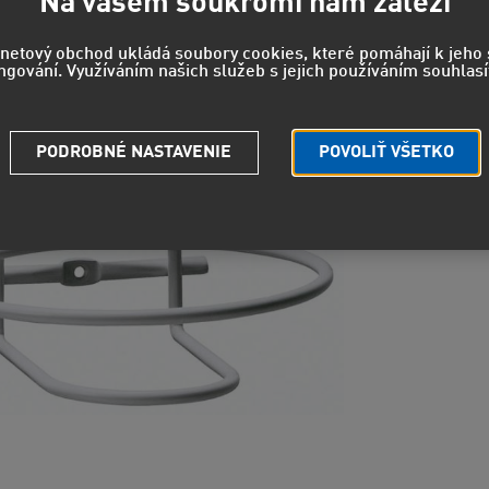
Na vašem soukromí nám záleží
rnetový obchod ukládá soubory cookies, které pomáhají k jeh
ngování. Využíváním našich služeb s jejich používáním souhlasí
Strážny pe
Potrebuje
PODROBNÉ NASTAVENIE
POVOLIŤ VŠETKO