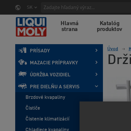
SK
Hlavná
Katalóg
strana
produktov
Úvod
K
PRÍSADY
Drž
MAZACIE PRÍPRAVKY
ÚDRŽBA VOZIDIEL
PRE DIELŇU A SERVIS
Brzdové kvapaliny
Čističe
Čistenie klimatizácií
Chladiece kvapaliny