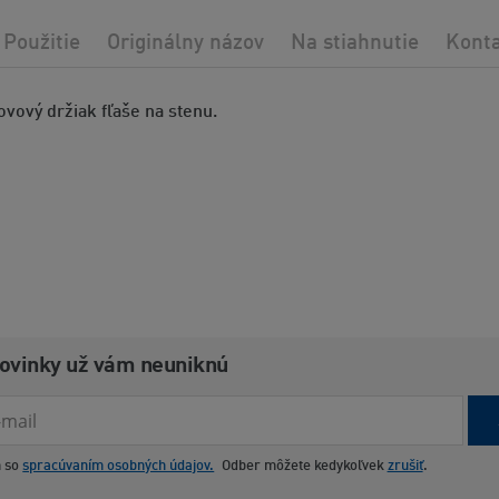
Použitie
Originálny názov
Na stiahnutie
Kont
vový držiak fľaše na stenu.
novinky už vám neuniknú
m so
spracúvaním osobných údajov.
Odber môžete kedykoľvek
zrušiť
.