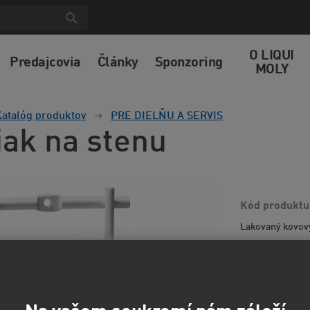
O LIQUI
Predajcovia
Články
Sponzoring
MOLY
atalóg produktov
PRE DIELŇU A SERVIS
iak na stenu
Kód produktu
Lakovaný kovový
25,9
21,44 EUR