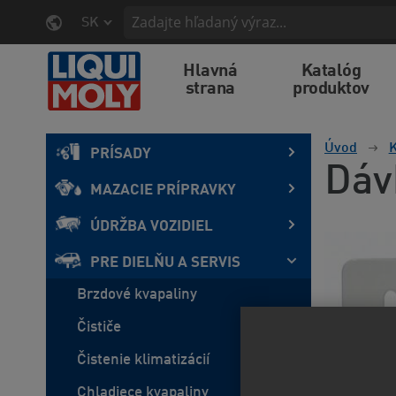
SK
Hlavná
Katalóg
strana
produktov
Úvod
K
PRÍSADY
Dáv
MAZACIE PRÍPRAVKY
ÚDRŽBA VOZIDIEL
PRE DIELŇU A SERVIS
Brzdové kvapaliny
Čističe
Čistenie klimatizácií
Chladiece kvapaliny