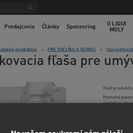
O LIQUI
Predajcovia
Články
Sponzoring
MOLY
atalóg produktov
PRE DIELŇU A SERVIS
Starostlivos
kovacia fľaša pre umý
Kód produktu
Plniteľná plast
montáž na sten
36,3
30,06 EUR