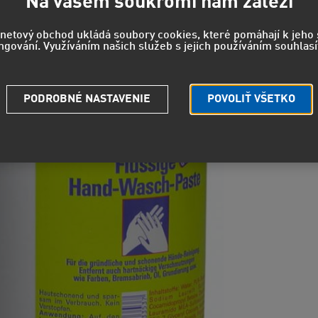
Na vašem soukromí nám záleží
rnetový obchod ukládá soubory cookies, které pomáhají k jeh
ngování. Využíváním našich služeb s jejich používáním souhlasí
Strážny pe
Potrebuje
PODROBNÉ NASTAVENIE
POVOLIŤ VŠETKO