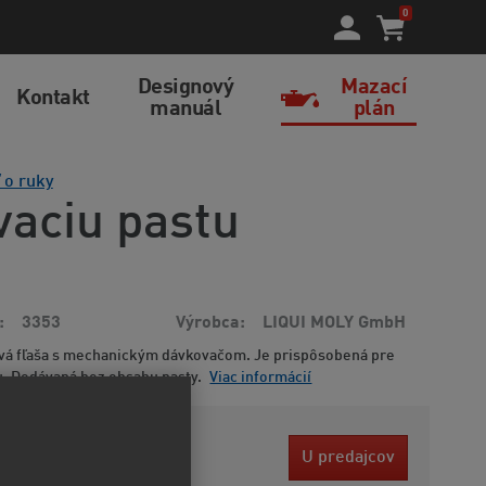
0
Designový
Mazací
Kontakt
manuál
plán
ť o ruky
vaciu pastu
3353
Výrobca
LIQUI MOLY GmbH
ová fľaša s mechanickým dávkovačom. Je prispôsobená pre
u. Dodávaná bez obsahu pasty.
Viac informácií
7 EUR
U predajcov
bez DPH