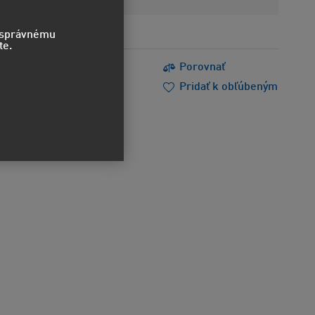
o správnému
te.
s
Tlačiť
Porovnať
m poradiť
Doporučiť
Pridať k obľúbeným