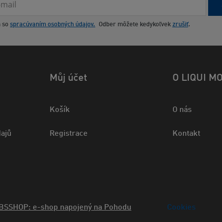
m so
spracúvaním osobných údajov.
Odber môžete kedykoľvek
zrušiť
.
Můj účet
O LIQUI M
Košík
O nás
ajů
Registrace
Kontakt
BSSHOP: e-shop napojený na Pohodu
Cookies