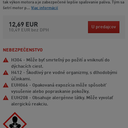
tak výkon motora a je zabezpečené lepšie spaľovanie paliva. Tým sa
šetrí motor p...
Viac informácií
12,69 EUR
U predajcov
10,49 EUR
bez DPH
NEBEZPEČENSTVO
H304 - Môže byť smrteľný po požití a vniknutí do
dýchacích ciest.
H412 - Škodlivý pre vodné organizmy, s dlhodobými
účinkami.
EUH066 - Opakovaná expozícia môže spôsobit’
vysušenie alebo popraskanie pokožky.
EUH208 - Obsahuje alergénne látky. Môže vyvolať
alergickú reakciu.