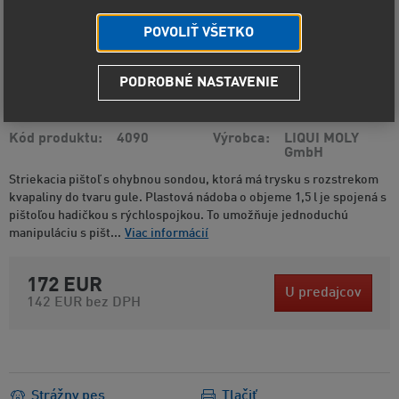
POVOLIŤ VŠETKO
PODROBNÉ NASTAVENIE
Kód produktu
4090
Výrobca
LIQUI MOLY
GmbH
Striekacia pištoľ s ohybnou sondou, ktorá má trysku s rozstrekom
kvapaliny do tvaru gule. Plastová nádoba o objeme 1,5 l je spojená s
pištoľou hadičkou s rýchlospojkou. To umožňuje jednoduchú
manipuláciu s pišt...
Viac informácií
172 EUR
U predajcov
142 EUR
bez DPH
Strážny pes
Tlačiť