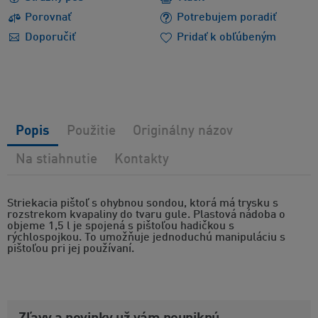
Porovnať
Potrebujem poradiť
Doporučiť
Pridať k obľúbeným
Popis
Použitie
Originálny názov
Na stiahnutie
Kontakty
Striekacia pištoľ s ohybnou sondou, ktorá má trysku s
rozstrekom kvapaliny do tvaru gule. Plastová nádoba o
objeme 1,5 l je spojená s pištoľou hadičkou s
rýchlospojkou. To umožňuje jednoduchú manipuláciu s
pištoľou pri jej používaní.