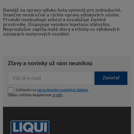
Bandáž na opravu výfuku bola vyvinutá pre jednoduché,
finančne nenáročné a rýchle opravy výfukových sústav.
Produkt neobsahuje azbest a nezaťažuje životné
prostredie. Disponuje vysokou tepelnou stálosťou.
Nepriedušne zapĺňa malé diery a trhliny vo výfukových
sústavách motorových vozidiel.
Zľavy a novinky už vám neuniknú
Zasielať
Súhlasím so
spracúvaním osobných údajov.
Odber môžete kedykoľvek
zrušiť
.