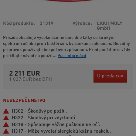
Kód produktu
21319
Výrobca
LIQUI MOLY
GmbH
Prísada obsahuje vysoko účinné biocídne látky so širokým
spektrom účinku proti baktériám, kvasinkám a plesniam. Biocidný
prípravok používajte bezpečným zpôsobom. Pred použitím si vždy
prečítajte návod na použit...
Viac informácií
2 211 EUR
U predajcov
1 827 EUR
bez DPH
NEBEZPEČENSTVO
H302 - Škodlivý po požití.
H332 - Škodlivý pri vdýchnutí.
H318 - Spôsobuje vážne poškodenie očí.
H317 - Môže vyvolať alergickú kožnú reakciu.