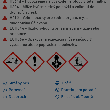
H361d - Podozrenie na poškodenie plodu v tele matky.
H304 - Môže byť smrteľný po požití a vniknutí do
dýchacích ciest.
H410 - Veľmi toxický pre vodné organizmy, s
dlhodobými účinkami.
EUH044 - Riziko výbuchu pri zahrievaní v uzavretom
priestore.
EUH066 - Opakovaná expozícia môže spôsobit’
vysušenie alebo popraskanie pokožky.
Strážny pes
Tlačiť
Porovnať
Potrebujem poradiť
Doporučiť
Pridať k obľúbeným