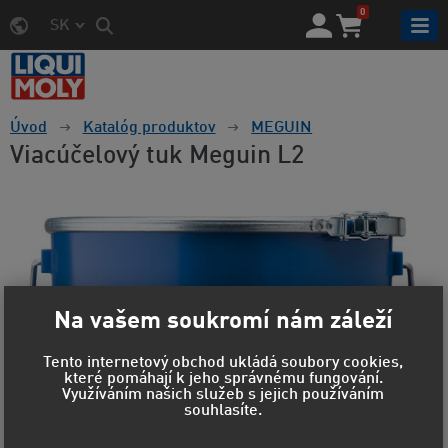
0
SK
Úvod
Katalóg produktov
MEGUIN
Viacúčelový tuk Meguin L2
Na vašem soukromí nám záleží
Tento internetový obchod ukládá soubory cookies,
které pomáhají k jeho správnému fungování.
Využíváním našich služeb s jejich používáním
souhlasíte.