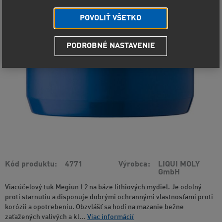
POVOLIŤ VŠETKO
PODROBNÉ NASTAVENIE
Kód produktu
4771
Výrobca
LIQUI MOLY
GmbH
Viacúčelový tuk Megiun L2 na báze lithiových mydiel. Je odolný
proti starnutiu a disponuje dobrými ochrannými vlastnosťami proti
korózii a opotrebeniu. Obzvlášť sa hodí na mazanie bežne
zaťažených valivých a kl...
Viac informácií