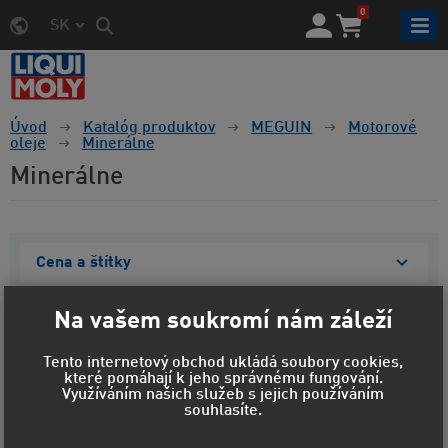
0
SK
Úvod
Katalóg produktov
MEGUIN
Motorové
oleje
Minerálne
Minerálne
Cena a štítky
Materiál obalu
Na vašem soukromí nám záleží
Objem
Tento internetový obchod ukládá soubory cookies,
které pomáhají k jeho správnému fungování.
Viskozita
Využíváním našich služeb s jejich používáním
souhlasíte.
Zobraziť vybrané