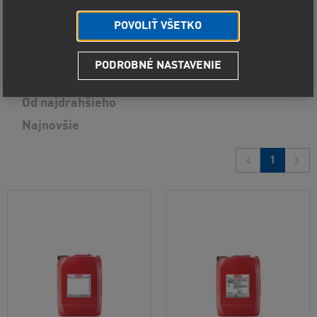
POVOLIŤ VŠETKO
Predvolené radenie
PODROBNÉ NASTAVENIE
Od najlacnejšieho
9
produktov
Od najdrahšieho
Najnovšie
1