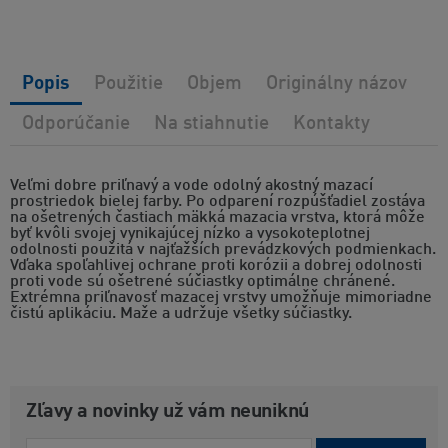
Popis
Použitie
Objem
Originálny názov
Odporúčanie
Na stiahnutie
Kontakty
Veľmi dobre priľnavý a vode odolný akostný mazací
prostriedok bielej farby. Po odparení rozpúšťadiel zostáva
na ošetrených častiach mäkká mazacia vrstva, ktorá môže
byť kvôli svojej vynikajúcej nízko a vysokoteplotnej
odolnosti použitá v najťažších prevádzkových podmienkach.
Vďaka spoľahlivej ochrane proti korózii a dobrej odolnosti
proti vode sú ošetrené súčiastky optimálne chránené.
Extrémna priľnavosť mazacej vrstvy umožňuje mimoriadne
čistú aplikáciu. Maže a udržuje všetky súčiastky.
Zľavy a novinky už vám neuniknú