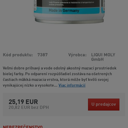
Kód produktu
7387
Výrobca
LIQUI MOLY
GmbH
Veľmi dobre priľnavý a vode odolný akostný mazací prostriedok
bielej farby. Po odparení rozpúšťadiel zostáva na ošetrených
častiach mäkká mazacia vrstva, ktorá môže byť kvôli svojej
vynikajúcej nízko a vysokote...
Viac informácií
25,19 EUR
U predajcov
20,82 EUR
bez DPH
NEBEZPEČENSTVO