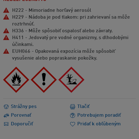
H222 - Mimoriadne horľavý aerosól
H229 - Nádoba je pod tlakom: pri zahrievaní sa môže
roztrhnúť.
H336 - Môže spôsobiť ospalosť alebo závraty.
H411 - Jedovatý pre vodné organizmy, s dlhodobými
účinkami.
EUH066 - Opakovaná expozícia môže spôsobit’
vysušenie alebo popraskanie pokožky.
Strážny pes
Tlačiť
Porovnať
Potrebujem poradiť
Doporučiť
Pridať k obľúbeným