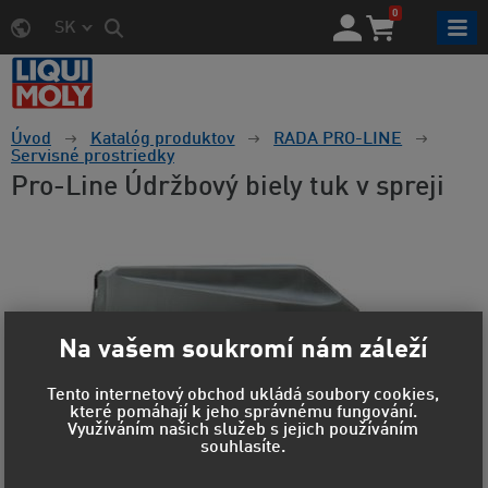
0
SK
Úvod
Katalóg produktov
RADA PRO-LINE
Servisné prostriedky
Pro-Line Údržbový biely tuk v spreji
Na vašem soukromí nám záleží
Tento internetový obchod ukládá soubory cookies,
které pomáhají k jeho správnému fungování.
Využíváním našich služeb s jejich používáním
souhlasíte.