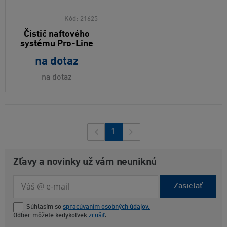
Kód:
21625
Čistič naftového
systému Pro-Line
na dotaz
na dotaz
1
Zľavy a novinky už vám neuniknú
Zasielať
Súhlasím so
spracúvaním osobných údajov.
Odber môžete kedykoľvek
zrušiť
.