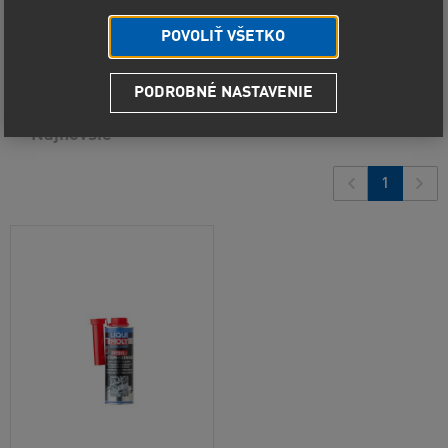
Predvolené radenie
POVOLIŤ VŠETKO
Od najlacnejšieho
1
produkt
PODROBNÉ NASTAVENIE
Od najdrahšieho
Najnovšie
1