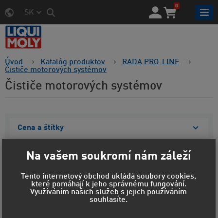
0
SK
Úvod
Katalóg produktov
RADA PRO-LINE
Čističe motorových systémov
Čističe motorových systémov
Cena a štítky
Materiál obalu
Na vašem soukromí nám záleží
Objem
Tento internetový obchod ukládá soubory cookies,
které pomáhají k jeho správnému fungování.
Zobraziť vybrané
Využíváním našich služeb s jejich používáním
souhlasíte.