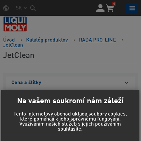
0
SK
Úvod
Katalóg produktov
RADA PRO-LINE
JetClean
JetClean
Cena a štítky
Materiál obalu
Na vašem soukromí nám záleží
Objem
Tento internetový obchod ukládá soubory cookies,
které pomáhají k jeho správnému fungování.
Zobraziť vybrané
Využíváním našich služeb s jejich používáním
souhlasíte.