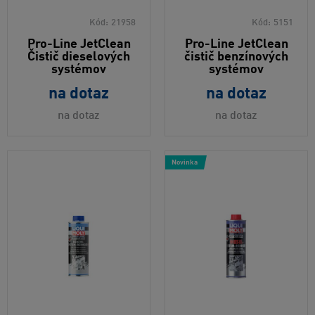
Kód:
21958
Kód:
5151
Pro-Line JetClean
Pro-Line JetClean
Čistič dieselových
čistič benzínových
systémov
systémov
na dotaz
na dotaz
na dotaz
na dotaz
Novinka