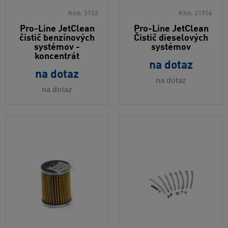
Kód:
5152
Kód:
21956
Pro-Line JetClean
Pro-Line JetClean
čistič benzínových
Čistič dieselových
systémov -
systémov
koncentrát
na dotaz
na dotaz
na dotaz
na dotaz