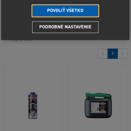
Predvolené radenie
POVOLIŤ VŠETKO
Od najlacnejšieho
11
produktov
PODROBNÉ NASTAVENIE
Od najdrahšieho
Najnovšie
1