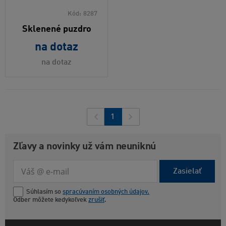
Kód:
8287
Sklenené puzdro
na dotaz
na dotaz
1
Zľavy a novinky už vám neuniknú
Zasielať
Súhlasím so
spracúvaním osobných údajov.
Odber môžete kedykoľvek
zrušiť
.