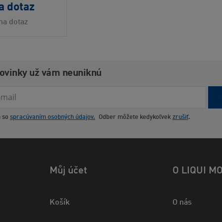
a dotaz
na dotaz
novinky už vám neuniknú
m so
spracúvaním osobných údajov.
Odber môžete kedykoľvek
zrušiť
.
Můj účet
O LIQUI M
Košík
O nás