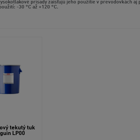
ysokotlakové prísady zaisťujú jeho použitie v prevodovkách a
použití: -30 °C až +120 °C.
ový tekutý tuk
guin LP00