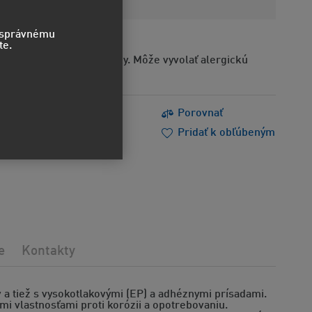
o správnému
te.
Obsahuje alergénne látky. Môže vyvolať alergickú
s
Tlačiť
Porovnať
m poradiť
Doporučiť
Pridať k obľúbeným
e
Kontakty
v a tiež s vysokotlakovými (EP) a adhéznymi prísadami.
mi vlastnosťami proti korózii a opotrebovaniu.