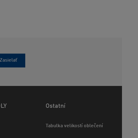
Zasielať
OLY
Ostatní
Tabulka velikostí oblečení