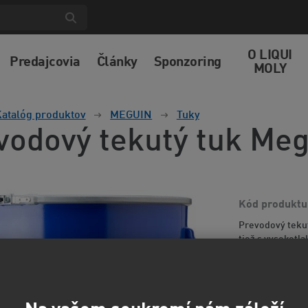
O LIQUI
Predajcovia
Články
Sponzoring
MOLY
atalóg produktov
MEGUIN
Tuky
vodový tekutý tuk Me
Kód produktu
Prevodový tekut
tiež s vysokotl
proti starnutiu
U pred