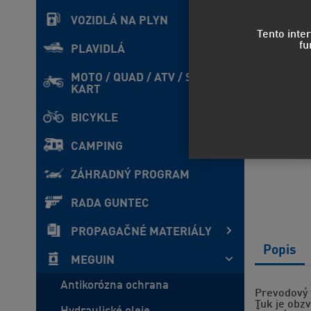
VOZIDLÁ NA PLYN
Tento inte
fu
PLAVIDLÁ
MOTO / QUAD / ATV / SxS /
KART
BICYKLE
CAMPING
ZÁHRADNÝ PROGRAM
RADA GUNTEC
PROPAGAČNÉ MATERIÁLY
Popis
MEGUIN
Antikorózna ochrana
Prevodový t
Tuk je obzv