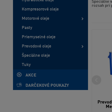
Hydraulické oleje
Špeciálne v
rozsah pri 
Kompresorové oleje
Motorové oleje
Pasty
Priemyselné oleje
Prevodové oleje
Špeciálne oleje
Tuky
AKCE
DARČEKOVÉ POUKAZY
Prevod
Me