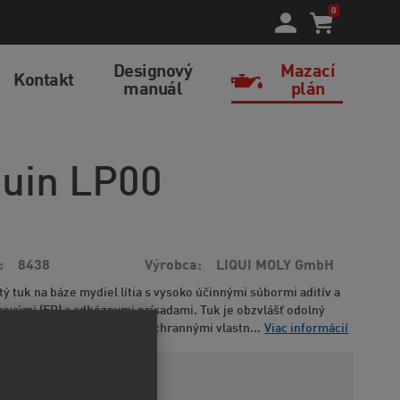
0
Designový
Mazací
Kontakt
manuál
plán
guin LP00
8438
Výrobca
LIQUI MOLY GmbH
ý tuk na báze mydiel lítia s vysoko účinnými súbormi aditív a
akovými (EP) a adhéznymi prísadami. Tuk je obzvlášť odolný
 a disponuje veľmi dobrými ochrannými vlastn...
Viac informácií
ajcov