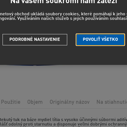
Na vašem soukromí nám záleží
rnetový obchod ukládá soubory cookies, které pomáhají k jeh
ngování. Využíváním našich služeb s jejich používáním souhlasí
EUH208 - 
reakciu.
PODROBNÉ NASTAVENIE
POVOLIŤ VŠETKO
Strážny pe
Potrebuje
Použitie
Objem
Originálny názov
Na stiahnuti
ekutý tuk na báze mydiel lítia s vysoko účinnými súbormi adití
lášť odolný proti starnutiu a disponuje veľmi dobrými ochranný