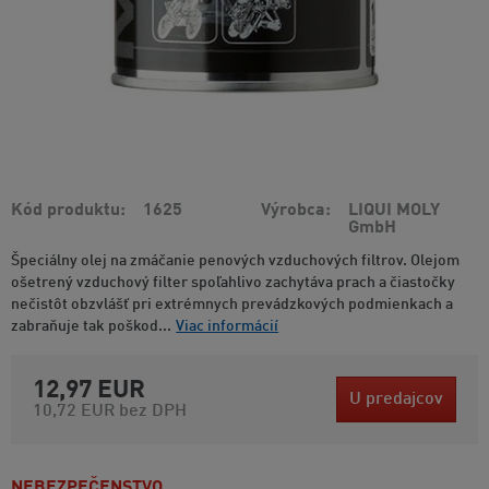
Kód produktu
1625
Výrobca
LIQUI MOLY
GmbH
Špeciálny olej na zmáčanie penových vzduchových filtrov. Olejom
ošetrený vzduchový filter spoľahlivo zachytáva prach a čiastočky
nečistôt obzvlášť pri extrémnych prevádzkových podmienkach a
zabraňuje tak poškod...
Viac informácií
12,97 EUR
U predajcov
10,72 EUR
bez DPH
NEBEZPEČENSTVO