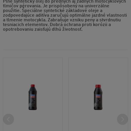
Plne syntetický olej do predných aj zadných motocyklových
tlmičov pérovania. Je prispôsobený na univerzálne
použitie. Špeciálne syntetické základové oleje a
zodpovedajúce aditíva zaručujú optimálne jazdné vlastnosti
a tlmenie motocykla. Zabraňuje vzniku peny a stvrdnutiu
tesniacich elementov. Dobrá ochrana proti korózii a
opotrebovaniu zaisťujú dlhú životnosť.