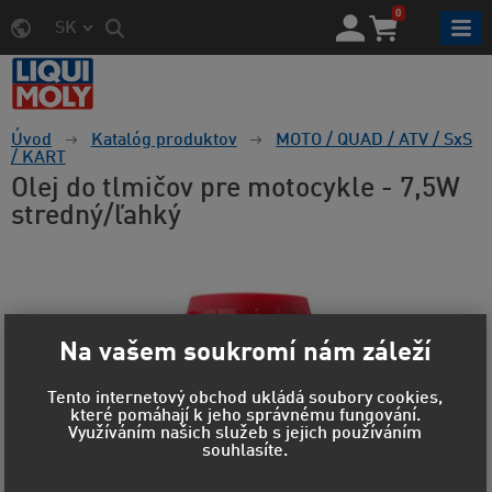
0
SK
Úvod
Katalóg produktov
MOTO / QUAD / ATV / SxS
/ KART
Olej do tlmičov pre motocykle - 7,5W
stredný/ľahký
Na vašem soukromí nám záleží
Tento internetový obchod ukládá soubory cookies,
které pomáhají k jeho správnému fungování.
Využíváním našich služeb s jejich používáním
souhlasíte.