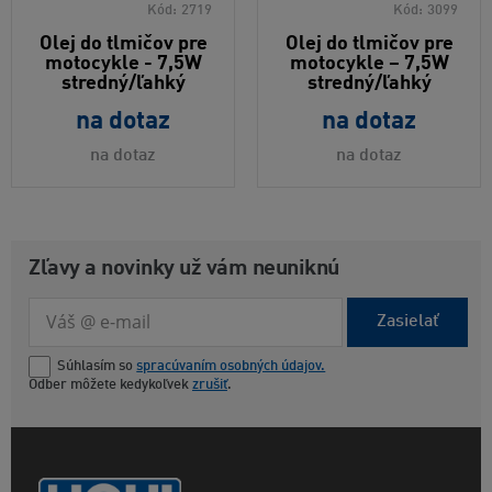
Kód:
2719
Kód:
3099
Olej do tlmičov pre
Olej do tlmičov pre
motocykle - 7,5W
motocykle – 7,5W
stredný/ľahký
stredný/ľahký
na dotaz
na dotaz
na dotaz
na dotaz
Zľavy a novinky už vám neuniknú
Zasielať
Súhlasím so
spracúvaním osobných údajov.
Odber môžete kedykoľvek
zrušiť
.