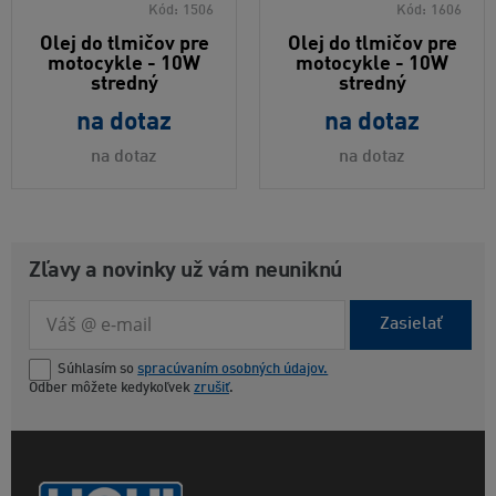
Kód:
1506
Kód:
1606
Olej do tlmičov pre
Olej do tlmičov pre
motocykle - 10W
motocykle - 10W
stredný
stredný
na dotaz
na dotaz
na dotaz
na dotaz
Zľavy a novinky už vám neuniknú
Zasielať
Súhlasím so
spracúvaním osobných údajov.
Odber môžete kedykoľvek
zrušiť
.