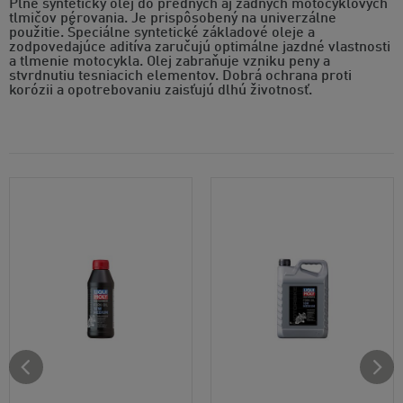
Plne syntetický olej do predných aj zadných motocyklových
tlmičov pérovania. Je prispôsobený na univerzálne
použitie. Špeciálne syntetické základové oleje a
zodpovedajúce aditíva zaručujú optimálne jazdné vlastnosti
a tlmenie motocykla. Olej zabraňuje vzniku peny a
stvrdnutiu tesniacich elementov. Dobrá ochrana proti
korózii a opotrebovaniu zaisťujú dlhú životnosť.