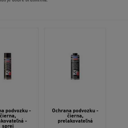
utí je dobre brúsiteľná.
a podvozku -
Ochrana podvozku -
čierna,
čierna,
akovateľná -
prelakovateľná
sprej