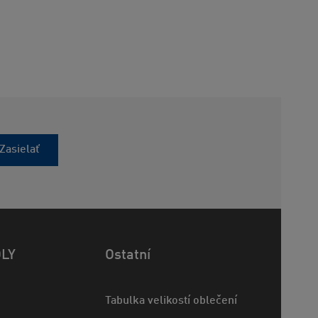
Zasielať
OLY
Ostatní
Tabulka velikostí oblečení