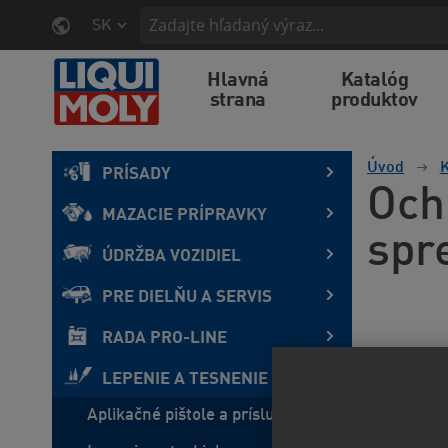
SK
Hlavná
Katalóg
strana
produktov
Úvod
K
PRÍSADY
Och
MAZACIE PRÍPRAVKY
spr
ÚDRŽBA VOZIDIEL
PRE DIELŇU A SERVIS
RADA PRO-LINE
LEPENIE A TESNENIE
Aplikačné pištole a príslušenstvo