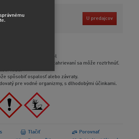
9 EUR
o správnému
U predajcov
te.
bez DPH
STVO
moriadne horľavý aerosól
doba je pod tlakom: pri zahrievaní sa môže roztrhnúť.
áždi kožu.
že spôsobiť ospalosť alebo závraty.
dovatý pre vodné organizmy, s dlhodobými účinkami.
s
Tlačiť
Porovnať