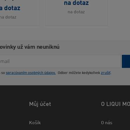
na dotaz
a dotaz
na dotaz
na dotaz
novinky už vám neuniknú
m so
spracúvaním osobných údajov.
Odber môžete kedykoľvek
zrušiť
.
Můj účet
O LIQUI M
Košík
O nás