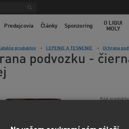
O LIQUI
Predajcovia
Články
Sponzoring
MOLY
atalóg produktov
LEPENIE A TESNENIE
Ochrana pod
rana podvozku - čiern
ej
Kód produktu
Ochranná hmota
živíc. Vyniká r
oteruvzdornú oc
informácií