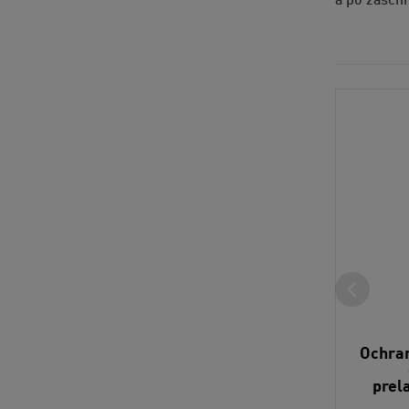
a po zaschn
Ochran
prel