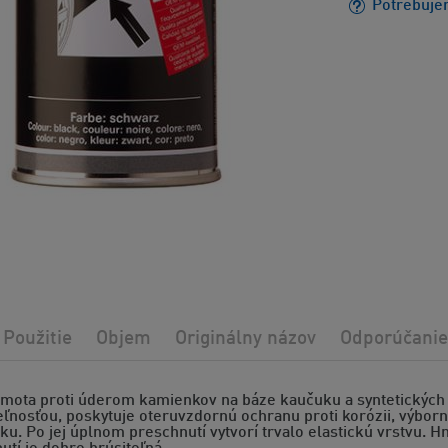
Potrebuje
Použitie
Objem
Originálny názov
Odporúčanie
mota proti úderom kamienkov na báze kaučuku a syntetických ži
eľnosťou, poskytuje oteruvzdornú ochranu proti korózii, výbo
ku. Po jej úplnom preschnutí vytvorí trvalo elastickú vrstvu.