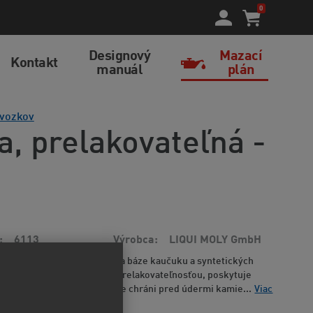
0
Designový
Mazací
Kontakt
manuál
plán
vozkov
a, prelakovateľná -
6113
Výrobca
LIQUI MOLY GmbH
 proti úderom kamienkov na báze kaučuku a syntetických
ýchlym zaschnutím a taktiež prelakovateľnosťou, poskytuje
hranu proti korózii, výborne chráni pred údermi kamie...
Viac