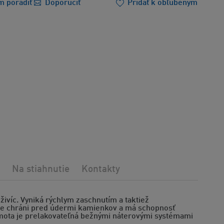
m poradiť
Doporučiť
Pridať k obľúbeným
Na stiahnutie
Kontakty
víc. Vyniká rýchlym zaschnutím a taktiež
rne chráni pred údermi kamienkov a má schopnosť
 Hmota je prelakovateľná bežnými náterovými systémami