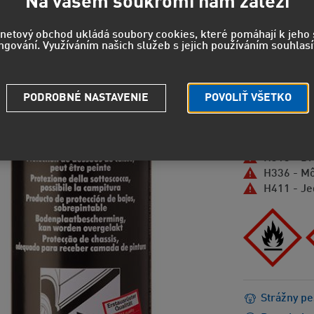
Na vašem soukromí nám záleží
19,6
rnetový obchod ukládá soubory cookies, které pomáhají k jeh
ngování. Využíváním našich služeb s jejich používáním souhlasí
16,27 EUR
PODROBNÉ NASTAVENIE
POVOLIŤ VŠETKO
NEBEZPEČEN
H222 - Mi
H229 - Ná
H315 - Dr
H336 - Mô
H411 - Je
Strážny pe